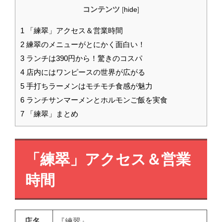
コンテンツ
[
hide
]
1
「練翠」アクセス＆営業時間
2
練翠のメニューがとにかく面白い！
3
ランチは390円から！驚きのコスパ
4
店内にはワンピースの世界が広がる
5
手打ちラーメンはモチモチ食感が魅力
6
ランチサンマーメンとホルモンご飯を実食
7
「練翠」まとめ
「練翠」
アクセス＆営業
時間
店名
『練翠』