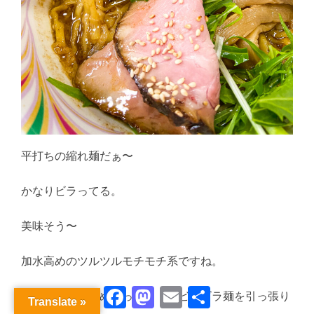
平打ちの縮れ麺だぁ〜
かなりビラってる。
美味そう〜
加水高めのツルツルモチモチ系ですね。
Facebook
Mastodon
Email
共
肉の掛け布団をめくって・・・ビラビラ麺を引っ張り
Translate »
有