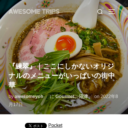
コ
検
AWESOME TRIPS
ン
サイドバ
索
テ
対
ン
象:
ツ
へ
ス
キ
『練翠』｜ここにしかないオリジ
ッ
ナルのメニューがいっぱいの街中
プ
華
投
by
awesomeyoh
に
Gourmet
、
沼津
on
2022年8
稿
月17日
日:
Pocket