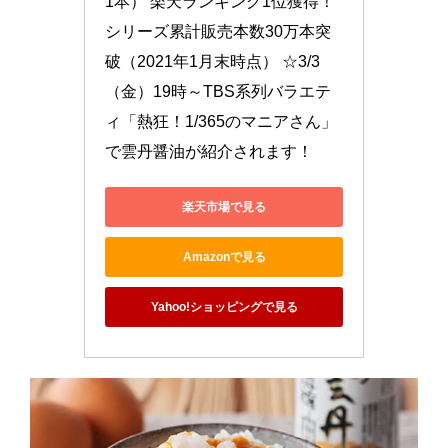
1本） 楽天ランキング1位獲得！ 
シリーズ累計販売本数30万本突
破（2021年1月末時点） ☆3/3
（金）19時～TBS系列バラエテ
ィ「熱狂！1/365のマニアさん」
で雲丹醤油が紹介されます！
楽天市場で見る
Amazonで見る
Yahoo!ショッピングで見る