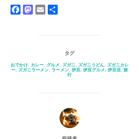
F
M
E
共
a
a
m
有
c
st
ail
e
o
b
d
タグ
o
o
おでかけ
,
カレー
,
グルメ
,
ズガニ
,
ズガニうどん
,
ズガニカレ
o
n
ー
,
ズガニラーメン
,
ラーメン
,
伊豆
,
伊豆グルメ
,
伊豆活
,
旅
行
k
投稿者
投稿者