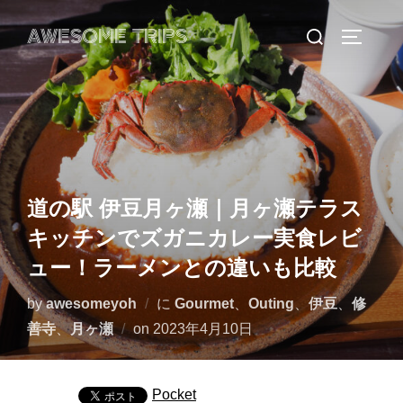
コ
検
AWESOME TRIPS
ン
サイドバ
索
テ
対
ン
象:
ツ
へ
ス
キ
道の駅 伊豆月ヶ瀬｜月ヶ瀬テラス
ッ
キッチンでズガニカレー実食レビ
プ
ュー！ラーメンとの違いも比較
by
awesomeyoh
に
Gourmet
、
Outing
、
伊豆
、
修
投
善寺
、
月ヶ瀬
on
2023年4月10日
稿
日:
Pocket