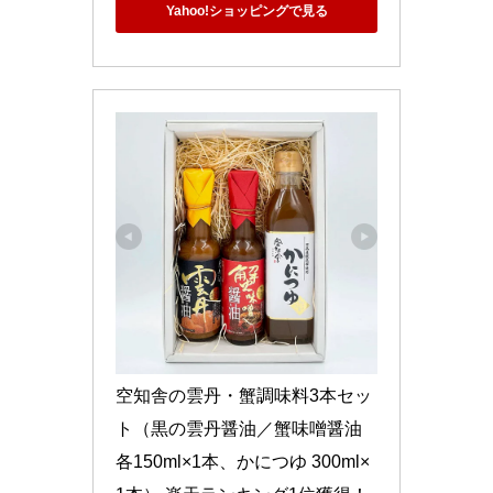
Yahoo!ショッピングで見る
空知舎の雲丹・蟹調味料3本セッ
ト（黒の雲丹醤油／蟹味噌醤油 
各150ml×1本、かにつゆ 300ml×