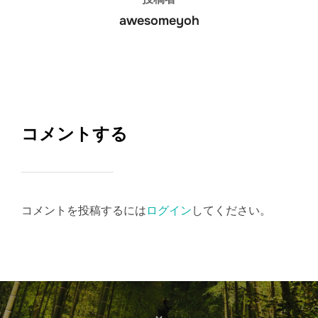
awesomeyoh
コメントする
コメントを投稿するには
ログイン
してください。
投