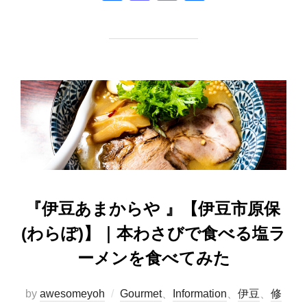
a
a
m
有
c
st
ail
e
o
b
d
o
o
o
n
k
『伊豆あまからや 』【伊豆市原保
(わらぽ)】｜本わさびで食べる塩ラ
ーメンを食べてみた
by
awesomeyoh
Gourmet
、
Information
、
伊豆
、
修