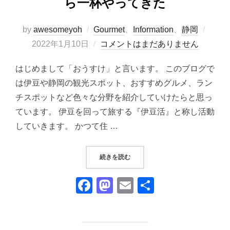
ら一杯やってきた
投
by
awesomeyoh
Gourmet
、
Information
、
静岡
稿
2022年1月10日
コメントはまだありません
日:
はじめまして「おうすけ」と言います。 このブログで
は伊豆や静岡の観光スポット、おすすめグルメ、ラン
チスポットなど色々な分野を紹介していけたらと思っ
ています。 伊豆を回って旅する『伊豆活』と称し活動
していきます。 かつて住 …
“『食坊あまねここち』でちょっく
続きを読む
F
M
E
共
a
a
m
有
c
st
ail