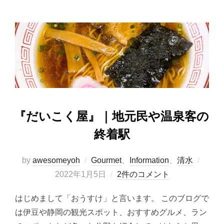
e
o
b
d
o
o
o
n
k
『だいこく屋』｜地元民や温泉客の
終着駅
投
by
awesomeyoh
Gourmet
、
Information
、
清水
稿
2022年1月5日
2件のコメント
日:
はじめまして「おうすけ」と言います。 このブログで
は伊豆や静岡の観光スポット、おすすめグルメ、ラン