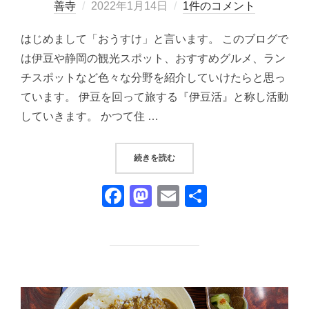
投
善寺
2022年1月14日
1件のコメント
稿
はじめまして「おうすけ」と言います。 このブログで
日:
は伊豆や静岡の観光スポット、おすすめグルメ、ラン
チスポットなど色々な分野を紹介していけたらと思っ
ています。 伊豆を回って旅する『伊豆活』と称し活動
していきます。 かつて住 …
“『伊豆あまからや 』【伊豆市原保
続きを読む
F
M
E
共
a
a
m
有
c
st
ail
e
o
b
d
o
o