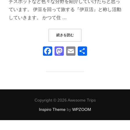
チスポットなど色々な分野を紹介していけたらと思っ
ています。 伊豆を回って旅する『伊豆活』と称し活動
していきます。 かつて住 …
“『だいこく屋』｜地元民や温泉客の
続きを読む
F
M
E
共
a
a
m
有
c
st
ail
e
o
b
d
o
o
Copyright © 2026 Awesome Trips
o
n
Inspiro Theme
by
WPZOOM
k