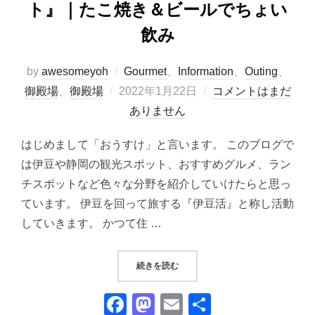
ト』｜たこ焼き＆ビールでちょい
飲み
by
awesomeyoh
Gourmet
、
Information
、
Outing
、
投
御殿場
、
御殿場
2022年1月22日
コメントはまだ
稿
ありません
日:
はじめまして「おうすけ」と言います。 このブログで
は伊豆や静岡の観光スポット、おすすめグルメ、ラン
チスポットなど色々な分野を紹介していけたらと思っ
ています。 伊豆を回って旅する『伊豆活』と称し活動
していきます。 かつて住 …
“『御殿場プレミアムアウトレット
続きを読む
F
M
E
共