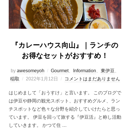
o
n
k
『カレーハウス向山』｜ランチの
お得なセットがおすすめ！
by
awesomeyoh
Gourmet
、
Information
、
東伊豆
、
投
稲取
2022年1月12日
コメントはまだありません
稿
はじめまして「おうすけ」と言います。 このブログで
日:
は伊豆や静岡の観光スポット、おすすめグルメ、ラン
チスポットなど色々な分野を紹介していけたらと思っ
ています。 伊豆を回って旅する『伊豆活』と称し活動
していきます。 かつて住 …