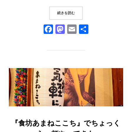
“『カレーハウス向山』｜ランチの
続きを読む
F
M
E
共
a
a
m
有
c
st
ail
e
o
b
d
o
o
o
n
k
『食坊あまねここち』でちょっく