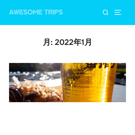
コ
検
AWESOME TRIPS
ン
サイドバ
索
テ
対
ン
象:
ツ
月:
2022年1月
へ
ス
キ
ッ
プ