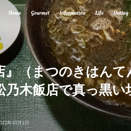
Home
Gourmet
Information
Life
Outing
店』（まつのきはんて
松乃木飯店で真っ黒い
投
2022年10月1日
稿