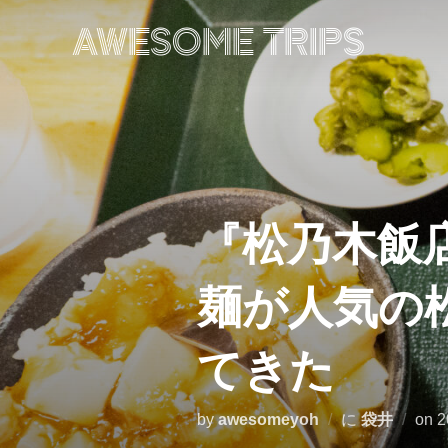
コ
ン
AWESOME TRIPS
テ
ン
ツ
へ
ス
キ
ッ
プ
『松乃木飯
麺が人気の
てきた
by
awesomeyoh
に
袋井
on