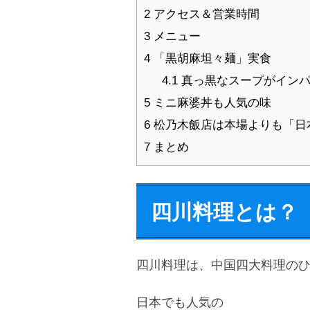
2
アクセス＆営業時間
3
メニュー
4
「黒胡麻坦々麺」実食
4.1
真っ黒なスープがインパ
5
ミニ麻婆丼も人気の味
6
松乃木飯店は本場よりも「日
7
まとめ
四川料理とは？
四川料理は、中国四大料理の
日本でも人気の