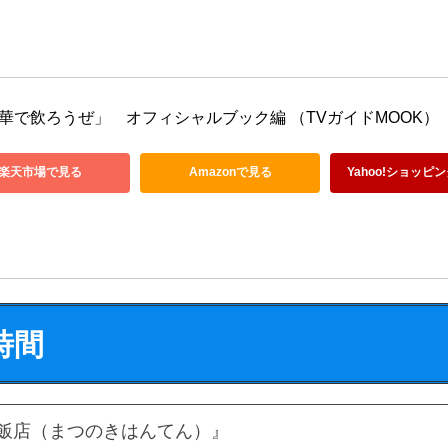
華で飲ろうぜ」　オフィシャルブック編 （TVガイドMOOK）
楽天市場で見る
Amazonで見る
Yahoo!ショッピ
時間
飯店（まつのきはんてん）』