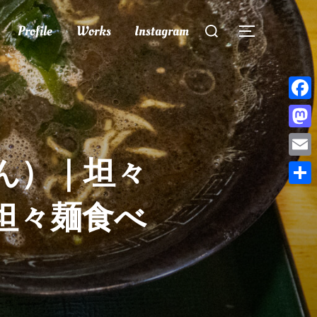
検
Profile
Works
Instagram
索
サイドバー
対
象:
Face
Mast
ん）｜坦々
Emai
共
坦々麺食べ
有