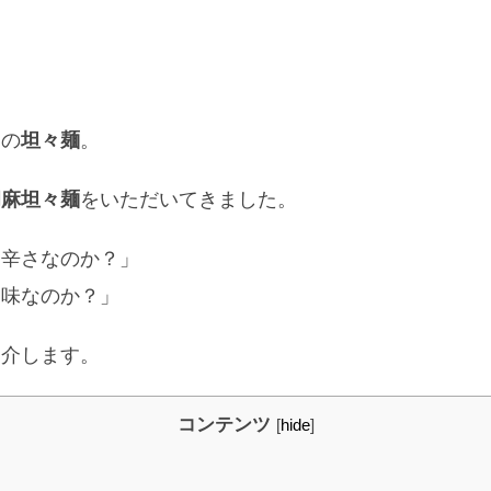
ーの
坦々麺
。
胡麻坦々麺
をいただいてきました。
る辛さなのか？」
た味なのか？」
紹介します。
コンテンツ
[
hide
]