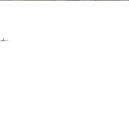
日:
）」
。