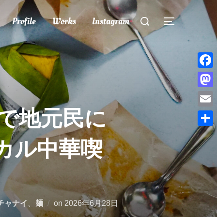
検
Profile
Works
Instagram
索
サイドバー
対
象:
Face
Mast
isで地元民に
Emai
共
カル中華喫
有
投
チャナイ
、
麺
on
2026年6月28日
稿