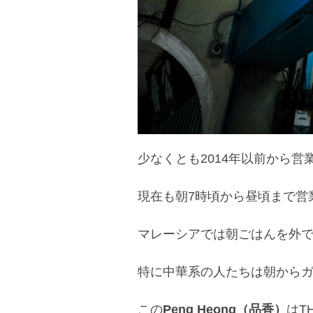
少なくとも2014年以前から
現在も朝7時頃から昼頃まで
マレーシアでは朝ごはんを外
特に中華系の人たちは朝から
この
Peng Heong（品香）
はT