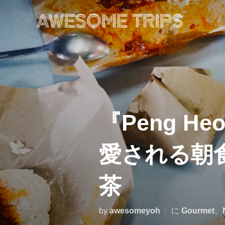
コ
ン
AWESOME TRIPS
テ
ン
ツ
へ
ス
キ
ッ
プ
『Peng H
愛される朝
茶
by
awesomeyoh
に
Gourmet
、