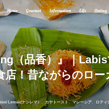
Home
Gourmet
Information
Life
Outing
eong（品香）』｜Lab
食店！昔ながらのロー
Nasi Lemak(ナシレマ）
、
カヤトースト
、
マレーシア
、
ロティ