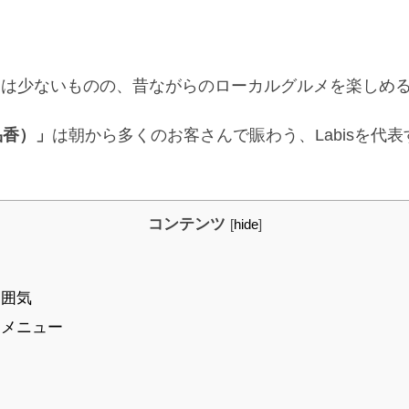
トは少ないものの、昔ながらのローカルグルメを楽しめ
（品香）」
は朝から多くのお客さんで賑わう、Labisを代
コンテンツ
[
hide
]
雰囲気
すめメニュー