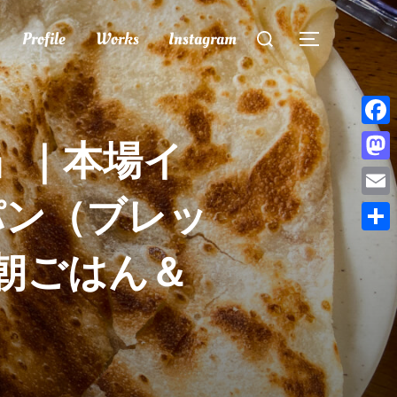
検
Profile
Works
Instagram
索
サイドバー
対
象:
Face
）』｜本場イ
Mast
パン（ブレッ
Emai
共
朝ごはん＆
有