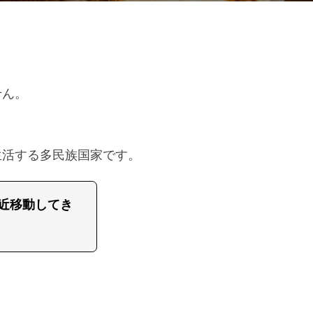
せん。
生活する多民族国家です。
近移動してき