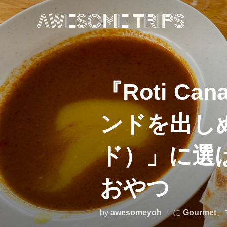
コ
ン
AWESOME TRIPS
テ
ン
ツ
へ
ス
キ
ッ
『Roti 
プ
ンドを出しぬ
ド）」に選
おやつ
by
awesomeyoh
に
Gourmet
、