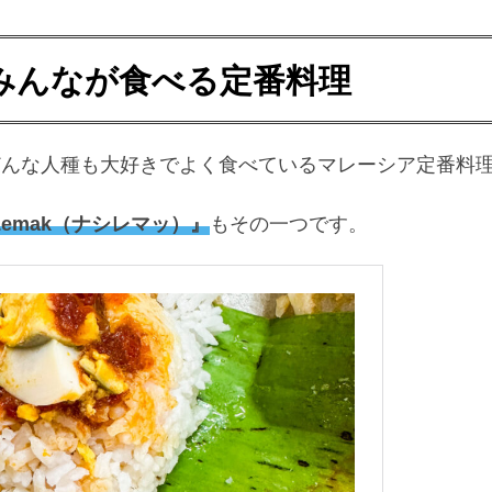
みんなが食べる定番料理
どんな人種も大好きでよく食べているマレーシア定番料
 Lemak（ナシレマッ）』
もその一つです。