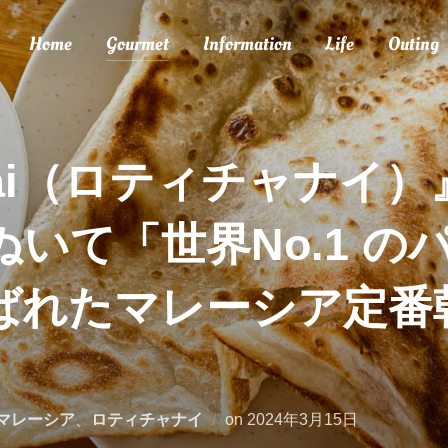
Home
Gourmet
Information
Life
Outing
Canai（ロティチャナイ
いて「世界No.1 の
ばれたマレーシア定番
投
マレーシア
、
ロティチャナイ
on
2024年3月15日
稿