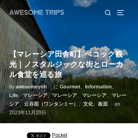
コ
検
AWESOME TRIPS
ン
サイドバ
索
テ
対
ン
象:
ツ
へ
【マレーシア田舎町】べコック観
ス
光｜ノスタルジックな街とローカ
キ
ッ
ル食堂を巡る旅
プ
by
awesomeyoh
に
Gourmet
、
Information
、
Life
、
マレーシア
、
マレーシア
、
マレーシア
、
マレー
投
シア
、
云吞面（ワンタンミー）
、
文化
、
板面
on
稿
2023年11月20日
日:
Pocket