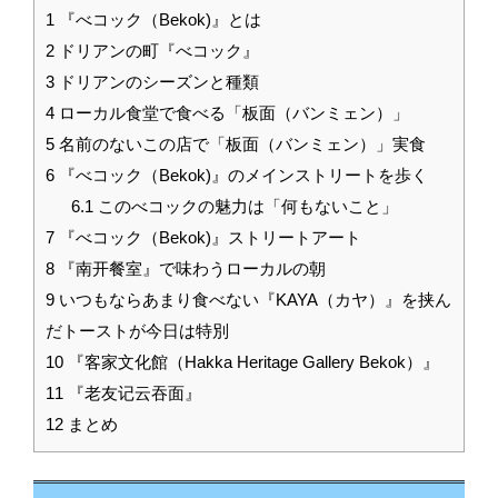
1
『べコック（Bekok)』とは
2
ドリアンの町『べコック』
3
ドリアンのシーズンと種類
4
ローカル食堂で食べる「板面（バンミェン）」
5
名前のないこの店で「板面（バンミェン）」実食
6
『べコック（Bekok)』のメインストリートを歩く
6.1
このべコックの魅力は「何もないこと」
7
『べコック（Bekok)』ストリートアート
8
『南开餐室』で味わうローカルの朝
9
いつもならあまり食べない『KAYA（カヤ）』を挟ん
だトーストが今日は特別
10
『客家文化館（Hakka Heritage Gallery Bekok）』
11
『老友记云吞面』
12
まとめ