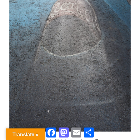
Facebook
Mastodon
Email
共
Translate »
有