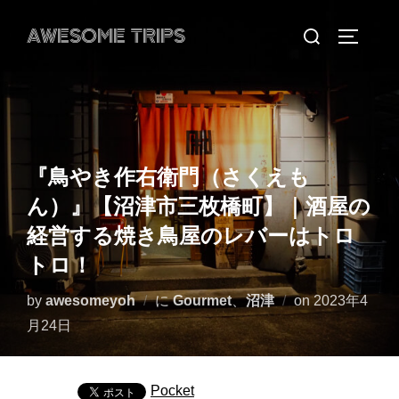
コ
検
AWESOME TRIPS
ン
サイドバ
索
テ
対
ン
象:
ツ
へ
ス
『鳥やき作右衛門（さくえも
キ
ん）』【沼津市三枚橋町】｜酒屋の
ッ
経営する焼き鳥屋のレバーはトロ
プ
トロ！
投
by
awesomeyoh
に
Gourmet
、
沼津
on
2023年4
稿
月24日
日:
Pocket