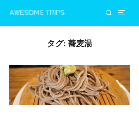
コ
検
AWESOME TRIPS
ン
サイドバ
索
テ
対
ン
象:
ツ
タグ:
蕎麦湯
へ
ス
キ
ッ
プ