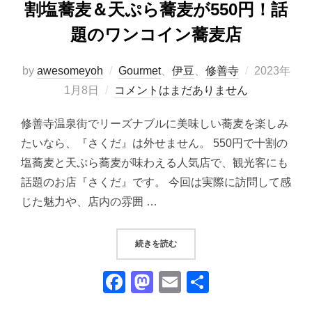
割塩蕎麦＆天ぷら蕎麦が550円！話
題のワンコイン蕎麦店
投
by
awesomeyoh
Gourmet
、
伊豆
、
修善寺
2023年
稿
1月8日
コメントはまだありません
日:
修善寺温泉街でリーズナブルに美味しい蕎麦を楽しみ
たいなら、『さくだ』は外せません。 550円で十割の
塩蕎麦と天ぷら蕎麦が味わえる人気店で、観光客にも
話題のお店『さくだ』です。 今回は実際に訪問して感
じた魅力や、店内の雰囲 …
“【修善寺ランチ】『さくだ』の十割
続きを読む
F
M
E
共
a
a
m
有