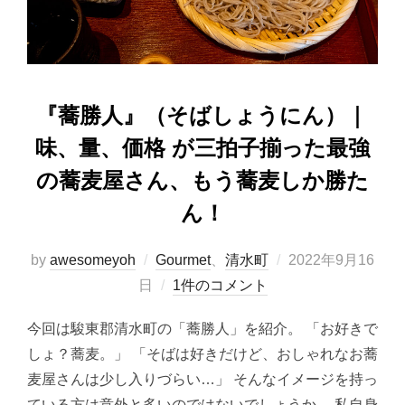
k
『蕎勝人』（そばしょうにん）｜
味、量、価格 が三拍子揃った最強
の蕎麦屋さん、もう蕎麦しか勝た
ん！
投
by
awesomeyoh
Gourmet
、
清水町
2022年9月16
稿
日
1件のコメント
日:
今回は駿東郡清水町の「蕎勝人」を紹介。 「お好きで
しょ？蕎麦。」 「そばは好きだけど、おしゃれなお蕎
麦屋さんは少し入りづらい…」 そんなイメージを持っ
ている方は意外と多いのではないでしょうか。 私自身