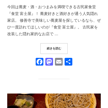
日:
今回は蕎麦・酒・おつまみを満喫できる古民家食堂
『食堂 富士屋』！ 蕎麦好きと酒好きが通う人気隠れ
家店。 修善寺で美味しい蕎麦屋を探しているなら、ぜ
ひ一度訪れてほしいのが『食堂 富士屋』。 古民家を
改装した隠れ家的なお店で …
“『食堂 富士屋』①｜修善寺の隠
続きを読む
F
M
E
共
a
a
m
有
c
st
ail
e
o
b
d
o
o
o
n