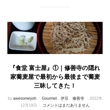
c
st
ail
e
o
b
d
o
o
o
n
k
『食堂 富士屋』①｜修善寺の隠れ
家蕎麦屋で最初から最後まで蕎麦
三昧してきた！
投
by
awesomeyoh
Gourmet
、
伊豆
、
修善寺
2022年
稿
12月19日
コメントはまだありません