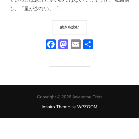
も、「量が少ない」「 …
“『蕎勝人』（そばしょうにん）｜
続きを読む
F
M
E
共
a
a
m
有
c
st
ail
e
o
b
d
o
o
Copyright © 2026 Awesome Trips
o
n
Inspiro Theme
by
WPZOOM
k