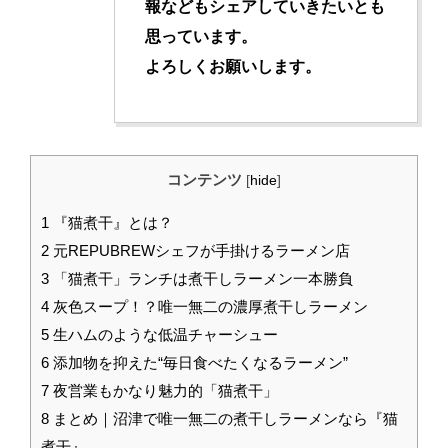
報などもシェアしていきたいとも
思っています。
よろしくお願いします。
コンテンツ
[
hide
]
1
『猫煮干』とは？
2
元REPUBREWシェフが手掛けるラーメン店
3
「猫煮干」ランチは煮干しラーメン一本勝負
4
灰色スープ！？唯一無二の濃厚煮干しラーメン
5
生ハムのような低温チャーシュー
6
添加物を抑えた“毎日食べたくなるラーメン”
7
夜営業もかなり魅力的「猫煮干」
8
まとめ｜沼津で唯一無二の煮干しラーメンなら『猫
煮干』