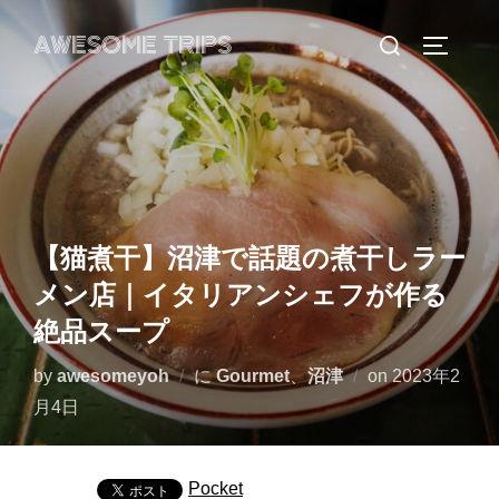
コ
検
AWESOME TRIPS
ン
サイドバ
索
テ
対
ン
象:
ツ
へ
ス
キ
【猫煮干】沼津で話題の煮干しラー
ッ
メン店｜イタリアンシェフが作る
プ
絶品スープ
投
by
awesomeyoh
に
Gourmet
、
沼津
on
2023年2
稿
月4日
日:
Pocket