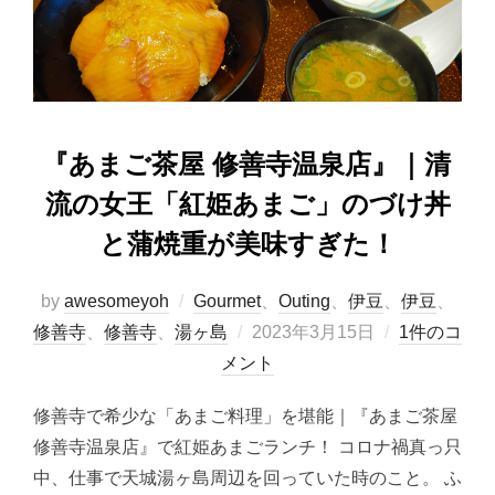
o
n
k
『あまご茶屋 修善寺温泉店』｜清
流の女王「紅姫あまご」のづけ丼
と蒲焼重が美味すぎた！
by
awesomeyoh
Gourmet
、
Outing
、
伊豆
、
伊豆
、
投
修善寺
、
修善寺
、
湯ヶ島
2023年3月15日
1件のコ
稿
メント
日:
修善寺で希少な「あまご料理」を堪能｜『あまご茶屋
修善寺温泉店』で紅姫あまごランチ！ コロナ禍真っ只
中、仕事で天城湯ヶ島周辺を回っていた時のこと。 ふ