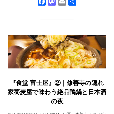
F
M
E
共
a
a
m
有
c
st
ail
e
o
b
d
o
o
o
n
k
『食堂 富士屋』②｜修善寺の隠れ
家蕎麦屋で味わう絶品鴨鍋と日本酒
の夜