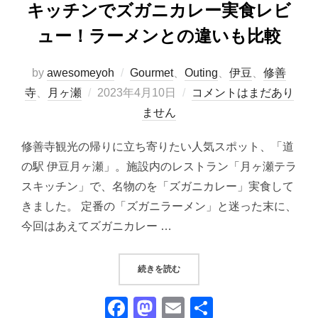
キッチンでズガニカレー実食レビ
ュー！ラーメンとの違いも比較
by
awesomeyoh
Gourmet
、
Outing
、
伊豆
、
修善
投
寺
、
月ヶ瀬
2023年4月10日
コメントはまだあり
稿
ません
日:
修善寺観光の帰りに立ち寄りたい人気スポット、「道
の駅 伊豆月ヶ瀬」。施設内のレストラン「月ヶ瀬テラ
スキッチン」で、名物のを「ズガニカレー」実食して
きました。 定番の「ズガニラーメン」と迷った末に、
今回はあえてズガニカレー …
“道の駅 伊豆月ヶ瀬｜月ヶ瀬テラ
続きを読む
F
M
E
共