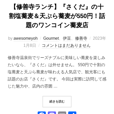
【修善寺ランチ】『さくだ』の十
割塩蕎麦＆天ぷら蕎麦が550円！話
題のワンコイン蕎麦店
投
by
awesomeyoh
Gourmet
、
伊豆
、
修善寺
2023年
稿
1月8日
コメントはまだありません
日:
修善寺温泉街でリーズナブルに美味しい蕎麦を楽しみ
たいなら、『さくだ』は外せません。 550円で十割の
塩蕎麦と天ぷら蕎麦が味わえる人気店で、観光客にも
話題のお店『さくだ』です。 今回は実際に訪問して感
じた魅力や、店内の雰囲 …
“【修善寺ランチ】『さくだ』の十割
続きを読む