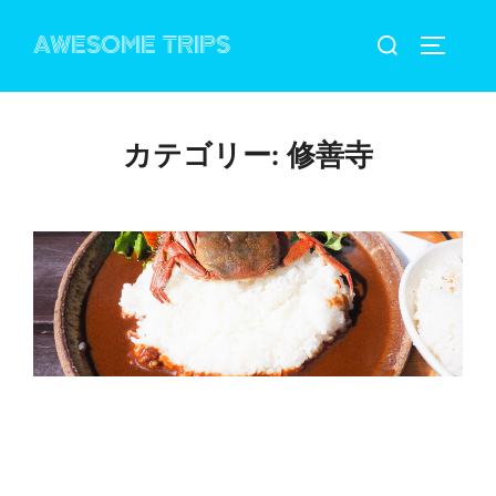
コ
検
AWESOME TRIPS
ン
サイドバ
索
テ
対
ン
象:
ツ
カテゴリー:
修善寺
へ
ス
キ
ッ
プ