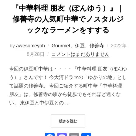
『中華料理 朋友（ぽんゆう）』｜
修善寺の人気町中華でノスタルジ
ックなラーメンをすする
投
by
awesomeyoh
Gourmet
、
伊豆
、
修善寺
2022年
稿
8月28日
コメントはまだありません
日:
今回の伊豆町中華は・・・・『中華料理 朋友（ぽんゆ
う）』さんです！ 今大河ドラマの「ゆかりの地」とし
て話題の修善寺。 今回ご紹介する町中華「中華料理
朋友」は、修善寺の駅から徒歩でもそれほど遠くな
い、 東伊豆と中伊豆との …
“『中華料理 朋友（ぽんゆう）』
続きを読む