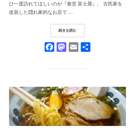
ひ一度訪れてほしいのが『食堂 富士屋』。 古民家を
改装した隠れ家的なお店で …
“『食堂 富士屋』①｜修善寺の隠
続きを読む
F
M
E
共
a
a
m
有
c
st
ail
e
o
b
d
o
o
o
n
k