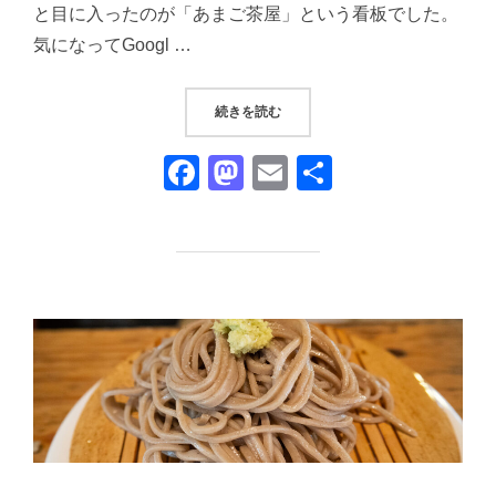
と目に入ったのが「あまご茶屋」という看板でした。
気になってGoogl …
“『あまご茶屋 修善寺温泉店』｜
続きを読む
F
M
E
共
a
a
m
有
c
st
ail
e
o
b
d
o
o
o
n
k