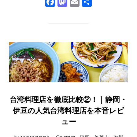
F
M
E
共
a
a
m
有
c
st
ail
e
o
b
d
o
o
o
n
k
台湾料理店を徹底比較②！｜静岡・
伊豆の人気台湾料理店を本音レビ
ュー