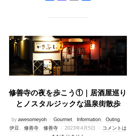
a
a
m
有
c
st
ail
e
o
b
d
o
o
o
n
k
修善寺の夜を歩こう①｜居酒屋巡り
とノスタルジックな温泉街散歩
by
awesomeyoh
Gourmet
、
Information
、
Outing
、
投
伊豆
、
修善寺
、
修善寺
2023年4月5日
コメントは