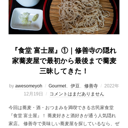
o
o
o
n
k
『食堂 富士屋』①｜修善寺の隠れ
家蕎麦屋で最初から最後まで蕎麦
三昧してきた！
投
by
awesomeyoh
Gourmet
、
伊豆
、
修善寺
2022年
稿
12月19日
コメントはまだありません
日:
今回は蕎麦・酒・おつまみを満喫できる古民家食堂
『食堂 富士屋』！ 蕎麦好きと酒好きが通う人気隠れ
家店。 修善寺で美味しい蕎麦屋を探しているなら、ぜ