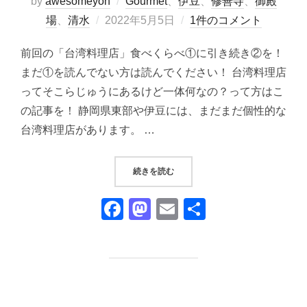
by
awesomeyoh
Gourmet
、
伊豆
、
修善寺
、
御殿
投
場
、
清水
2022年5月5日
1件のコメント
稿
前回の「台湾料理店」食べくらべ①に引き続き②を！
日:
まだ①を読んでない方は読んでください！ 台湾料理店
ってそこらじゅうにあるけど一体何なの？って方はこ
の記事を！ 静岡県東部や伊豆には、まだまだ個性的な
台湾料理店があります。 …
“台湾料理店を徹底比較②！｜静岡
続きを読む
F
M
E
共
a
a
m
有
c
st
ail
e
o
b
d