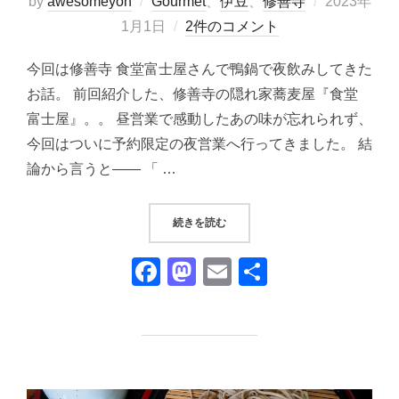
投
by
awesomeyoh
Gourmet
、
伊豆
、
修善寺
2023年
稿
1月1日
2件のコメント
日:
今回は修善寺 食堂富士屋さんで鴨鍋で夜飲みしてきた
お話。 前回紹介した、修善寺の隠れ家蕎麦屋『食堂
富士屋』。。 昼営業で感動したあの味が忘れられず、
今回はついに予約限定の夜営業へ行ってきました。 結
論から言うと―― 「 …
“『食堂 富士屋』②｜修善寺の隠れ
続きを読む
F
M
E
共
a
a
m
有
c
st
ail
e
o
b
d