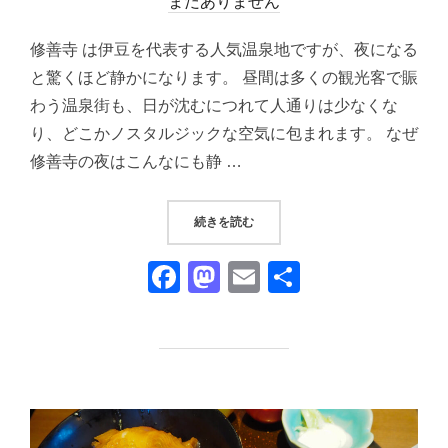
稿
まだありません
日:
修善寺 は伊豆を代表する人気温泉地ですが、夜になる
と驚くほど静かになります。 昼間は多くの観光客で賑
わう温泉街も、日が沈むにつれて人通りは少なくな
り、どこかノスタルジックな空気に包まれます。 なぜ
修善寺の夜はこんなにも静 …
“修善寺の夜を歩こう①｜居酒屋巡
続きを読む
F
M
E
共
a
a
m
有
c
st
ail
e
o
b
d
o
o