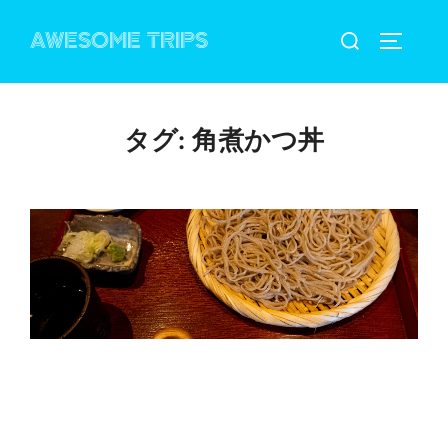
コ
検
AWESOME TRIPS
ン
サイドバ
索
テ
対
ン
象:
ツ
タグ:
角煮かつ丼
へ
ス
キ
ッ
プ