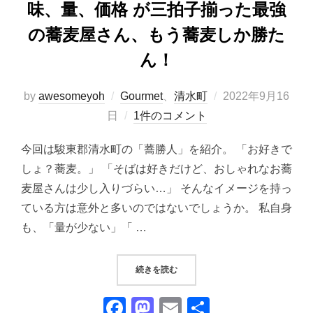
味、量、価格 が三拍子揃った最強
の蕎麦屋さん、もう蕎麦しか勝た
ん！
投
by
awesomeyoh
Gourmet
、
清水町
2022年9月16
稿
日
1件のコメント
日:
今回は駿東郡清水町の「蕎勝人」を紹介。 「お好きで
しょ？蕎麦。」 「そばは好きだけど、おしゃれなお蕎
麦屋さんは少し入りづらい…」 そんなイメージを持っ
ている方は意外と多いのではないでしょうか。 私自身
も、「量が少ない」「 …
“『蕎勝人』（そばしょうにん）｜
続きを読む
F
M
E
共