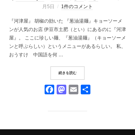
稿
月5日
1件のコメント
日:
『河津屋』 胡椒の効いた 『葱油湯麺』キョーソーメ
ンが人気のお店 伊豆市土肥（とい）にあるのに『河津
屋』。 ここに珍しい麺、『葱油湯麺』（キョーソーメ
ンと呼ぶらしい）というメニューがあるらしい。 私、
おうすけ 中国語を何 …
“『河津屋』①｜他では味わえない
続きを読む
F
M
E
共
a
a
m
有
c
st
ail
e
o
b
d