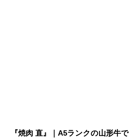
『焼肉 直』｜A5ランクの山形牛で