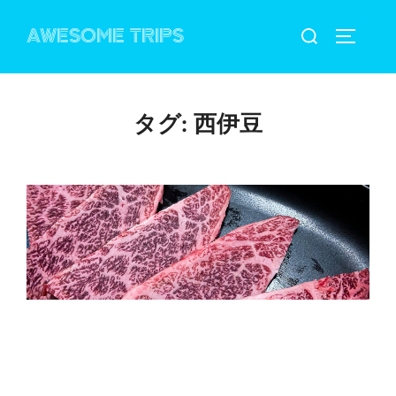
コ
検
AWESOME TRIPS
ン
サイドバ
索
テ
対
ン
象:
ツ
タグ:
西伊豆
へ
ス
キ
ッ
プ