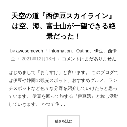
天空の道『西伊豆スカイライン』
は空、海、富士山が一望できる絶
景だった！
by
awesomeyoh
Information
、
Outing
、
伊豆
、
西伊
投
豆
2021年12月18日
コメントはまだありません
稿
はじめまして「おうすけ」と言います。 このブログで
日:
は伊豆や静岡の観光スポット、おすすめグルメ、ラン
チスポットなど色々な分野を紹介していけたらと思っ
ています。 伊豆を回って旅する『伊豆活』と称し活動
していきます。 かつて住 …
“天空の道『西伊豆スカイライン』
続きを読む