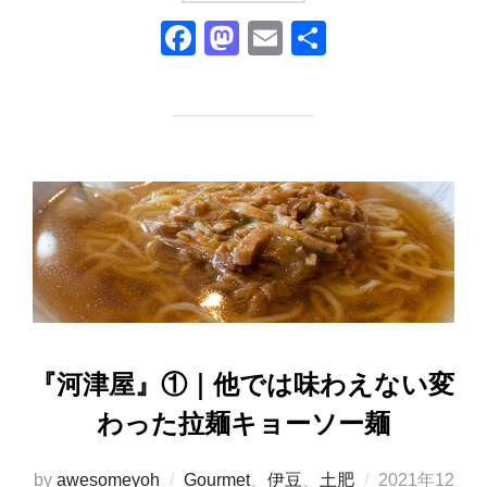
F
M
E
共
a
a
m
有
c
st
ail
e
o
b
d
o
o
o
n
k
『河津屋』①｜他では味わえない変
わった拉麺キョーソー麺
投
by
awesomeyoh
Gourmet
、
伊豆
、
土肥
2021年12