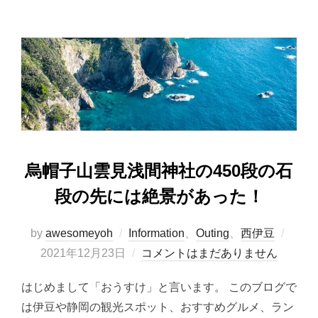
e
o
b
d
o
o
o
n
k
烏帽子山雲見浅間神社の450段の石
段の先には絶景があった！
投
by
awesomeyoh
Information
、
Outing
、
西伊豆
稿
2021年12月23日
コメントはまだありません
日:
はじめまして「おうすけ」と言います。 このブログで
は伊豆や静岡の観光スポット、おすすめグルメ、ラン