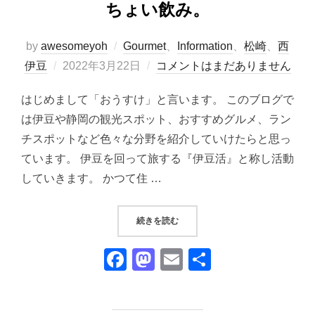
ちょい飲み。
by
awesomeyoh
Gourmet
、
Information
、
松崎
、
西
投
伊豆
2022年3月22日
コメントはまだありません
稿
はじめまして「おうすけ」と言います。 このブログで
日:
は伊豆や静岡の観光スポット、おすすめグルメ、ラン
チスポットなど色々な分野を紹介していけたらと思っ
ています。 伊豆を回って旅する『伊豆活』と称し活動
していきます。 かつて住 …
“『焼肉 直』｜A5ランクの山形牛で
続きを読む
F
M
E
共
a
a
m
有
c
st
ail