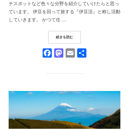
チスポットなど色々な分野を紹介していけたらと思っ
ています。 伊豆を回って旅する『伊豆活』と称し活動
していきます。 かつて住 …
“烏帽子山雲見浅間神社の450段の
続きを読む
F
M
E
共
a
a
m
有
c
st
ail
e
o
b
d
o
o
o
n
k