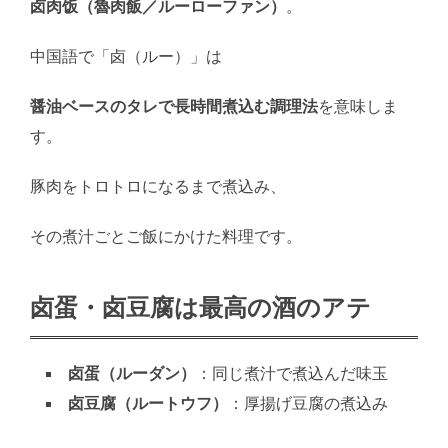
卤肉饭（魯肉飯／ルーローファン）
。
中国語で「卤（ルー）」は
醤油ベースのタレで長時間煮込む調理法
を意味しま
す。
豚肉をトロトロになるまで煮込み、
その煮汁ごとご飯にかけた料理です。
卤蛋・卤豆腐は最高の酒のアテ
卤蛋（ルーダン）
：同じ煮汁で煮込んだ味玉
卤豆腐（ルートウフ）
：厚揚げ豆腐の煮込み