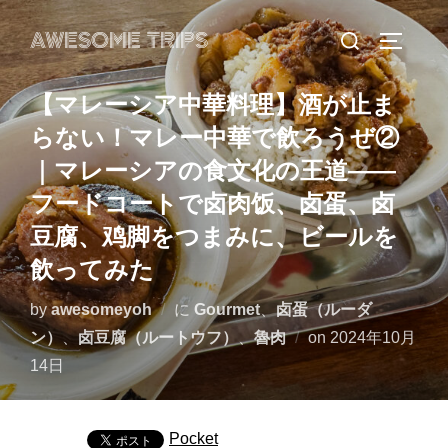
コ
検
AWESOME TRIPS
ン
サイドバ
索
テ
対
ン
【マレーシア中華料理】酒が止ま
象:
ツ
らない！マレー中華で飲ろうぜ②
へ
｜マレーシアの食文化の王道——
ス
フードコートで卤肉饭、卤蛋、卤
キ
豆腐、鸡脚をつまみに、ビールを
ッ
プ
飲ってみた
by
awesomeyoh
に
Gourmet
、
卤蛋（ルーダ
投
ン）
、
卤豆腐（ルートウフ）
、
魯肉
on
2024年10月
稿
14日
日:
Pocket