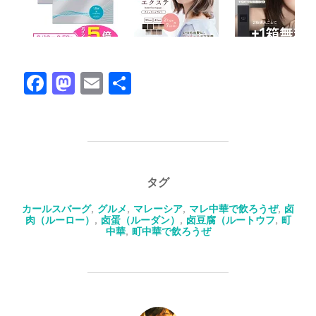
F
M
E
共
a
a
m
有
c
st
ail
e
o
b
d
タグ
o
o
カールスバーグ
,
グルメ
,
マレーシア
,
マレ中華で飲ろうぜ
,
卤
o
n
肉（ルーロー）
,
卤蛋（ルーダン）
,
卤豆腐（ルートウフ
,
町
中華
,
町中華で飲ろうぜ
k
投稿者