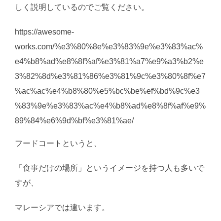
しく説明しているのでご覧ください。
https://awesome-
works.com/%e3%80%8e%e3%83%9e%e3%83%ac%
e4%b8%ad%e8%8f%af%e3%81%a7%e9%a3%b2%e
3%82%8d%e3%81%86%e3%81%9c%e3%80%8f%e7
%ac%ac%e4%b8%80%e5%bc%be%ef%bd%9c%e3
%83%9e%e3%83%ac%e4%b8%ad%e8%8f%af%e9%
89%84%e6%9d%bf%e3%81%ae/
フードコートというと、
「食事だけの場所」というイメージを持つ人も多いで
すが、
マレーシアでは違います。