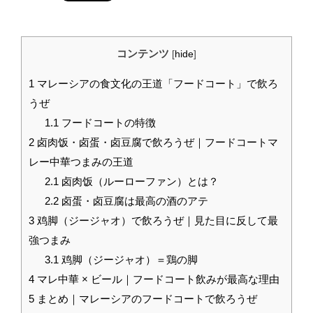
コンテンツ
[
hide
]
1
マレーシアの食文化の王道「フードコート」で飲ろ
うぜ
1.1
フードコートの特徴
2
卤肉饭・卤蛋・卤豆腐で飲ろうぜ｜フードコートマ
レー中華つまみの王道
2.1
卤肉饭（ルーローファン）とは？
2.2
卤蛋・卤豆腐は最高の酒のアテ
3
鸡脚（ジージャオ）で飲ろうぜ｜見た目に反して最
強つまみ
3.1
鸡脚（ジージャオ）＝鶏の脚
4
マレ中華 × ビール｜フードコート飲みが最高な理由
5
まとめ｜マレーシアのフードコートで飲ろうぜ