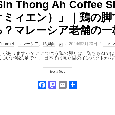
n Thong Ah Coffee
オミィエン）」｜鶏の脚
る？マレーシア老舗の一
投
Gourmet
、
マレーシア
、
鸡脚面
、
麺
2024年2月20日
コメ
稿
日:
がありますか？ ここで言う鶏の脚とは、鶏もも肉ではあ
のついた鶏の足です。 日本では見た目のインパクトから
“新东亚茶室 SIN THONG AH
続きを読む
F
M
E
共
a
a
m
有
c
st
ail
e
o