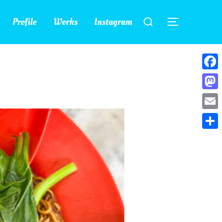
検
Profile
Works
Instagram
索
サイドバー
対
象:
Face
Mast
Emai
共
有