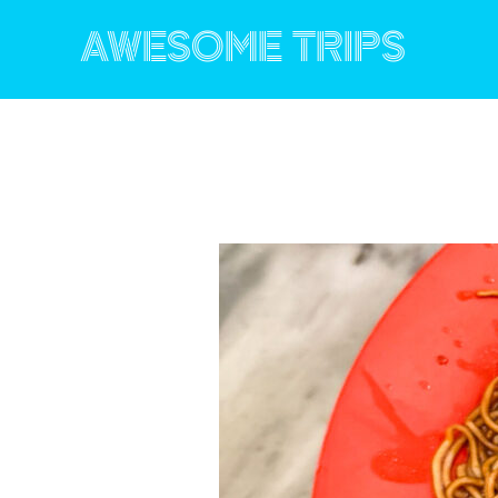
コ
ン
AWESOME TRIPS
テ
ン
ツ
へ
ス
キ
ッ
プ