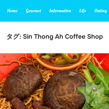
Home
Gourmet
Information
Life
Outing
タグ:
Sin Thong Ah Coffee Shop