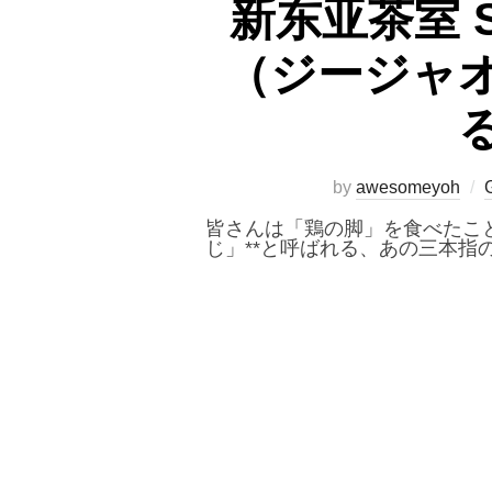
新东亚茶室 Si
（ジージャ
by
awesomeyoh
皆さんは「鶏の脚」を食べたこと
じ」**と呼ばれる、あの三本指