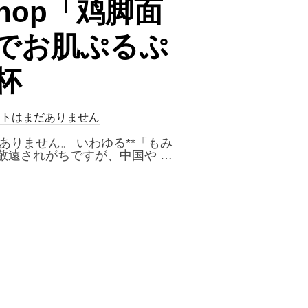
 Shop「鸡脚面
でお肌ぷるぷ
杯
ントはまだありません
りません。 いわゆる**「もみ
敬遠されがちですが、中国や …
 COFFEE SHOP「鸡脚面（ジージャオミィエン）」｜鶏の脚でお肌ぷるぷる？マレーシア