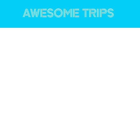
コ
ン
AWESOME TRIPS
テ
ン
ツ
へ
ス
キ
ッ
プ