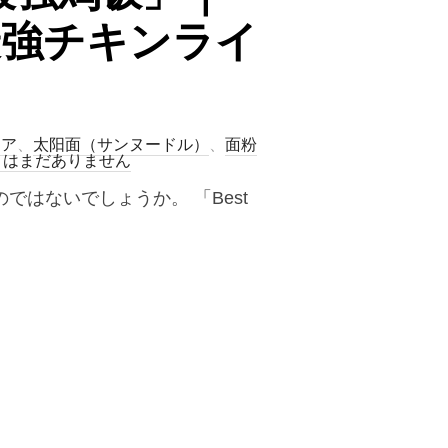
最強チキンライ
シア
、
太阳面（サンヌードル）
、
面粉
トはまだありません
ないのではないでしょうか。 「Best
ESTAURANT 最强鸡饭」｜SEGAMAT（セガマット）で話題の“最強チキンライス”を食べて