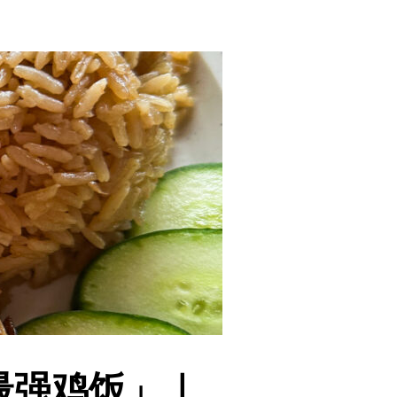
nt 最强鸡饭」｜