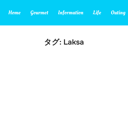
Home
Gourmet
Information
Life
Outing
タグ:
Laksa