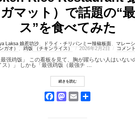
t（セガマット）で話題の“
ス”を食べてみた
ya Laksa 娘惹叻沙
、
ドライ・チリパンミー辣椒板面
、
マレー
投
ンガオ）
、
鸡饭 （チキンライス）
2026年2月2日
コメン
稿
日:
Restaurant 最强鸡饭」 この看板を見て、胸が躍らない人はい
キンライス）」 しかも「最强鸡饭（最強チ …
“「BEST CHICKEN RICE R
続きを読む
F
M
E
共
a
a
m
有
c
st
ail
e
o
b
d