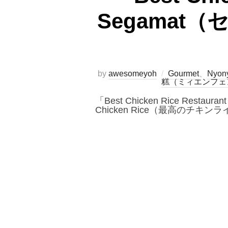
Segama
by
awesomeyoh
Gourmet
、
Nyon
糕（ミィエンフェ
「Best Chicken Rice 
Chicken Rice（最高のチ