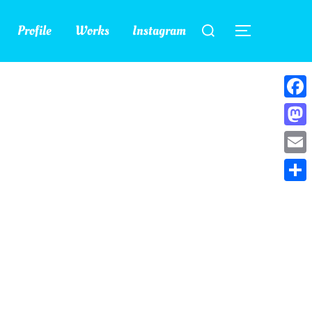
検
Profile
Works
Instagram
索
サイドバー
対
象:
Face
Mast
Emai
共
有