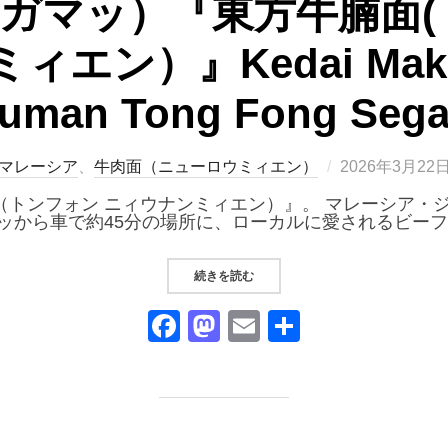
（セガマッ）『東方牛腩面
エン）』Kedai Maka
uman Tong Fong Seg
投
マレーシア
、
牛肉面（ニューロウミィエン）
2026年3月22
稿
日:
（トンフォン ニィウナンミィエン）』。 マレーシア・
タンカッから車で約45分の場所に、ローカルに愛されるビー
“SEGAMAT（セガマッ）『東方牛腩面(
続きを読む
F
M
E
共
a
a
m
有
c
st
ail
e
o