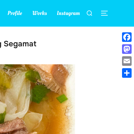
検
Profile
Works
Instagram
索
サイドバー
対
象:
g Segamat
Face
Mast
Emai
共
有