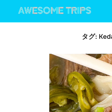
コ
ン
AWESOME TRIPS
テ
ン
ツ
へ
ス
キ
タグ:
Ked
ッ
プ