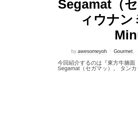
Segamat
ィウナンミィ
Min
by
awesomeyoh
Gourmet
、
今回紹介するのは『東方牛腩面
Segamat（セガマッ）。 