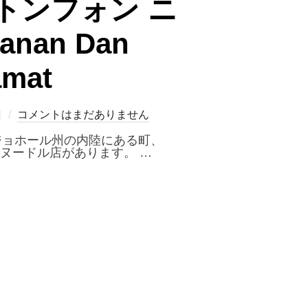
(トンフォン ニ
nan Dan
amat
日
コメントはまだありません
ジョホール州の内陸にある町、
フヌードル店があります。 …
トンフォン ニィウナンミィエン）』KEDAI MAKANAN DAN MINUMAN TONG FO