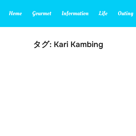
Home
Gourmet
Information
Life
Outing
タグ:
Kari Kambing