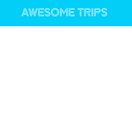
コ
ン
AWESOME TRIPS
テ
ン
ツ
へ
ス
キ
ッ
プ