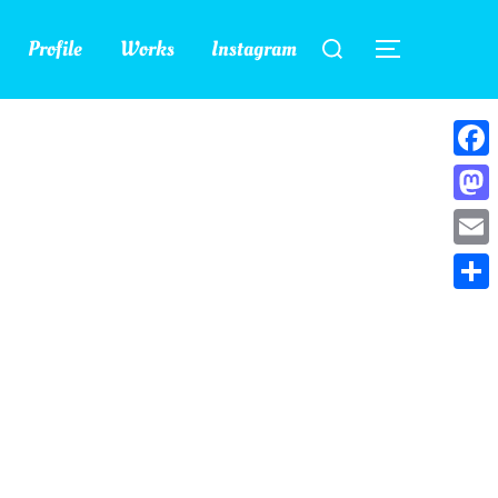
検
Profile
Works
Instagram
索
サイドバー
対
象:
Face
Mast
Emai
共
有