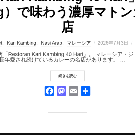
Peng）で味わう濃厚マト
店
投
t
、
Kari Kambing
、
Nasi Arab
、
マレーシア
2026年7月3日
稿
日:
toran Kari Kambing 40 Hari」。 マレーシ
ら長年愛され続けているカレーの名店があります。 …
“「RESTORAN KARI KAMBI
続きを読む
F
M
E
共
a
a
m
有
c
st
ail
e
o
b
d