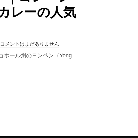
ンカレーの人気
コメントはまだありません
ア・ジョホール州のヨンペン（Yong
NG 40 HARI」｜ヨンペン（YONG PENG）で味わう濃厚マトンカレーの人気店”