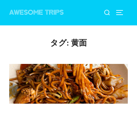
コ
検
AWESOME TRIPS
ン
サイドバ
索
テ
対
ン
象:
ツ
タグ:
黄面
へ
ス
キ
ッ
プ