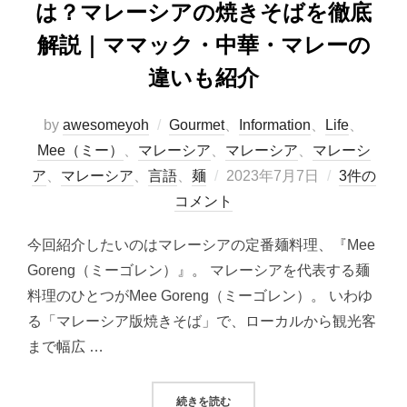
は？マレーシアの焼きそばを徹底
解説｜ママック・中華・マレーの
違いも紹介
by
awesomeyoh
Gourmet
、
Information
、
Life
、
Mee（ミー）
、
マレーシア
、
マレーシア
、
マレーシ
投
ア
、
マレーシア
、
言語
、
麺
2023年7月7日
3件の
稿
コメント
日:
今回紹介したいのはマレーシアの定番麺料理、『Mee
Goreng（ミーゴレン）』。 マレーシアを代表する麺
料理のひとつがMee Goreng（ミーゴレン）。 いわゆ
る「マレーシア版焼きそば」で、ローカルから観光客
まで幅広 …
“『MEE GORENG（ミーゴレ
続きを読む