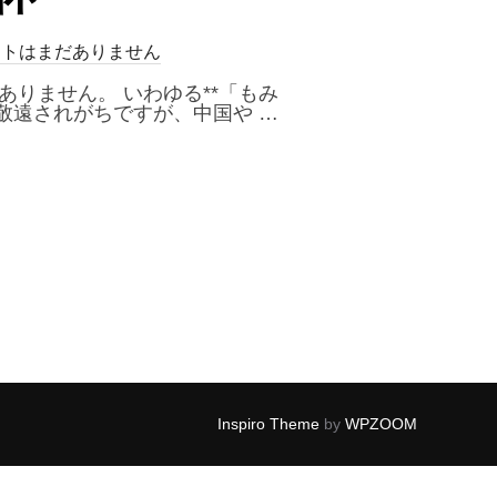
ントはまだありません
りません。 いわゆる**「もみ
敬遠されがちですが、中国や …
 COFFEE SHOP「鸡脚面（ジージャオミィエン）」｜鶏の脚でお肌ぷるぷる？マレーシア
Inspiro Theme
by
WPZOOM