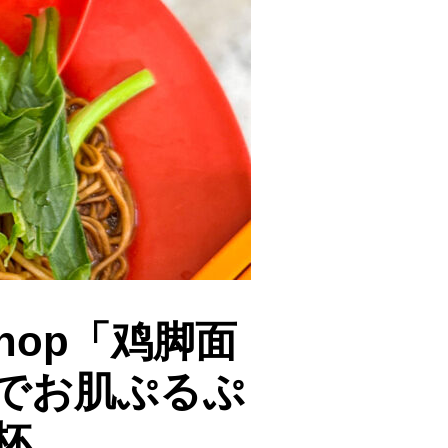
 Shop「鸡脚面
でお肌ぷるぷ
杯