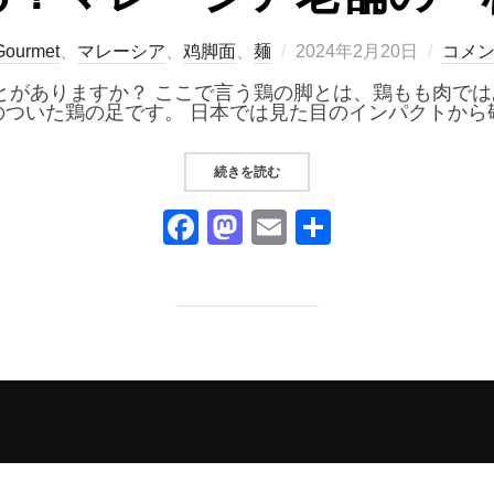
投
Gourmet
、
マレーシア
、
鸡脚面
、
麺
2024年2月20日
コメ
稿
日:
がありますか？ ここで言う鶏の脚とは、鶏もも肉ではあ
のついた鶏の足です。 日本では見た目のインパクトから
“新东亚茶室 SIN THONG AH
続きを読む
F
M
E
共
a
a
m
有
c
st
ail
e
o
b
d
o
o
o
n
k