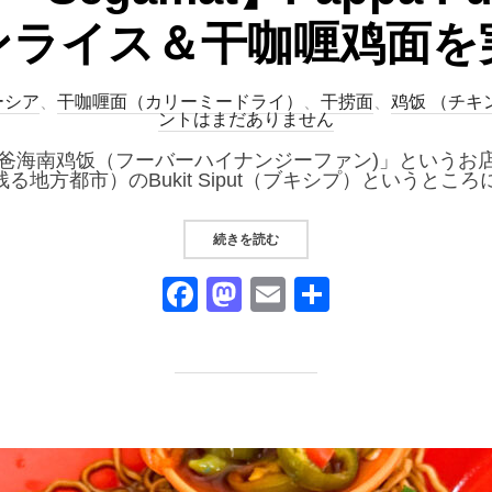
ンライス＆干咖喱鸡面を
ーシア
、
干咖喱面（カリーミードライ）
、
干捞面
、
鸡饭 （チキ
ントはまだありません
Fu富爸海南鸡饭（フーバーハイナンジーファン)」というお
残る地方都市）のBukit Siput（ブキシプ）というところ
“【マレーシア・SEGAMAT】PA
続きを読む
F
M
E
共
a
a
m
有
c
st
ail
e
o
b
d
o
o