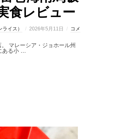
実食レビュー
投
ンライス）
2026年5月11日
コメ
稿
日:
店。 マレーシア・ジョホール州
にある小 …
PPA FU富爸海南鸡饭｜海南チキンライス＆干咖喱鸡面を実食レビュー”