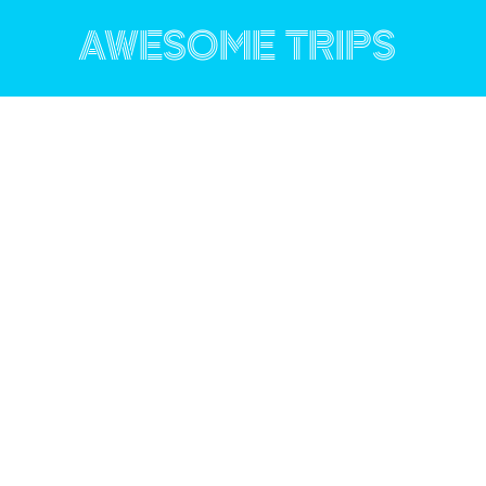
コ
ン
AWESOME TRIPS
テ
ン
ツ
へ
ス
キ
ッ
プ