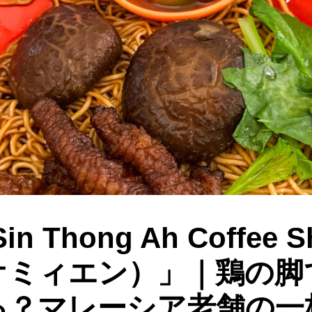
o
n
k
n Thong Ah Coffee
オミィエン）」｜鶏の脚
る？マレーシア老舗の一