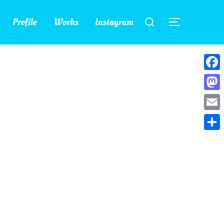
検
Profile
Works
Instagram
索
サイドバー
対
象:
Face
Mast
Emai
共
有