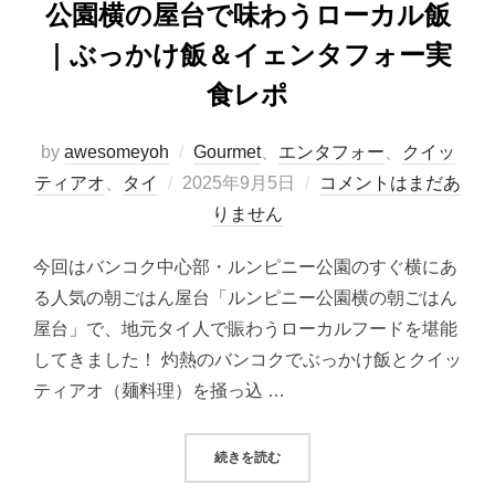
公園横の屋台で味わうローカル飯
｜ぶっかけ飯＆イェンタフォー実
食レポ
by
awesomeyoh
Gourmet
、
エンタフォー
、
クイッ
投
ティアオ
、
タイ
2025年9月5日
コメントはまだあ
稿
りません
日:
今回はバンコク中心部・ルンピニー公園のすぐ横にあ
る人気の朝ごはん屋台「ルンピニー公園横の朝ごはん
屋台」で、地元タイ人で賑わうローカルフードを堪能
してきました！ 灼熱のバンコクでぶっかけ飯とクイッ
ティアオ（麺料理）を掻っ込 …
“【バンコク朝ごはん】ルンピニー
続きを読む