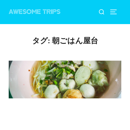
コ
検
AWESOME TRIPS
ン
サイドバ
索
テ
対
ン
象:
ツ
タグ:
朝ごはん屋台
へ
ス
キ
ッ
プ