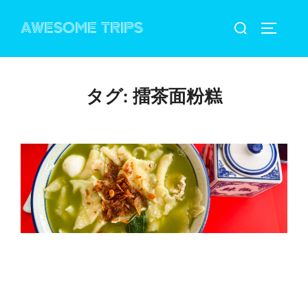
コ
検
AWESOME TRIPS
ン
サイドバ
索
テ
対
ン
象:
ツ
タグ:
擂茶面粉糕
へ
ス
キ
ッ
プ