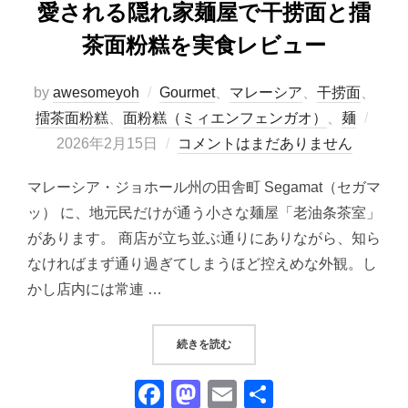
愛される隠れ家麺屋で干捞面と擂
茶面粉糕を実食レビュー
by
awesomeyoh
Gourmet
、
マレーシア
、
干捞面
、
投
擂茶面粉糕
、
面粉糕（ミィエンフェンガオ）
、
麺
稿
2026年2月15日
コメントはまだありません
日:
マレーシア・ジョホール州の田舎町 Segamat（セガマ
ッ） に、地元民だけが通う小さな麺屋「老油条茶室」
があります。 商店が立ち並ぶ通りにありながら、知ら
なければまず通り過ぎてしまうほど控えめな外観。し
かし店内には常連 …
“SEGAMAT「老油条茶室」｜地
続きを読む
F
M
E
共