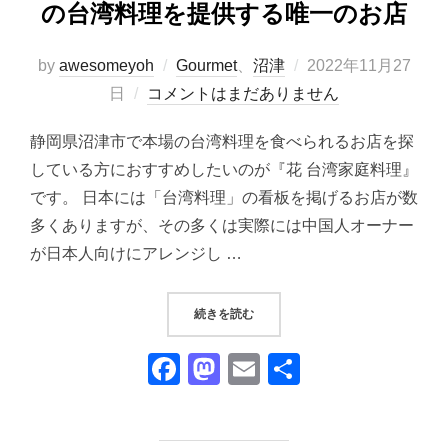
の台湾料理を提供する唯一のお店
投
by
awesomeyoh
Gourmet
、
沼津
2022年11月27
稿
日
コメントはまだありません
日:
静岡県沼津市で本場の台湾料理を食べられるお店を探
している方におすすめしたいのが『花 台湾家庭料理』
です。 日本には「台湾料理」の看板を掲げるお店が数
多くありますが、その多くは実際には中国人オーナー
が日本人向けにアレンジし …
“『花 台湾家庭料理』｜沼津の本物
続きを読む
F
M
E
共
a
a
m
有
c
st
ail