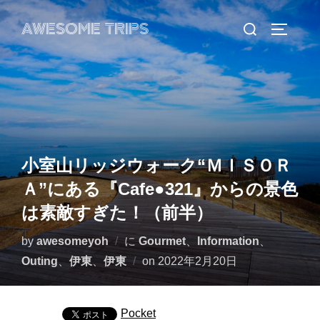
コ
検
AWESOME TRIPS
ン
サイドバ
索
テ
対
ン
象:
ツ
へ
ス
キ
小室山リッジウォーク“ＭＩＳＯＲ
ッ
Ａ”にある『Cafe●321』からの景色
プ
は素敵すぎた！（前半）
by
awesomeyoh
に
Gourmet
、
Information
、
投
Outing
、
伊東
、
伊東
on
2022年2月20日
稿
日:
Pocket