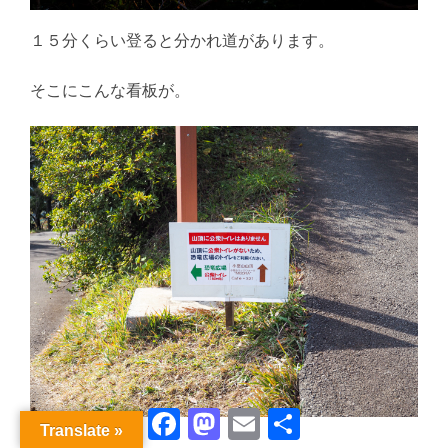
１５分くらい登ると分かれ道があります。
そこにこんな看板が。
Facebook
Mastodon
Email
共
Translate »
有
そうなんです。