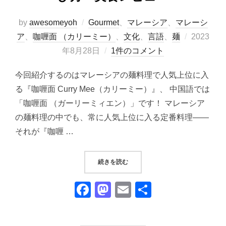
by
awesomeyoh
Gourmet
、
マレーシア
、
マレーシ
投
ア
、
咖喱面 （カリーミー）
、
文化
、
言語
、
麺
2023
稿
年8月28日
1件のコメント
日:
今回紹介するのはマレーシアの麺料理で人気上位に入
る『咖喱面 Curry Mee（カリーミー）』、 中国語では
「咖喱面 （ガーリーミィエン）」です！ マレーシア
の麺料理の中でも、常に人気上位に入る定番料理――
それが『咖喱 …
“マレーシアの麺料理の色々｜人気麺
続きを読む
F
M
E
共
a
a
m
有
c
st
ail