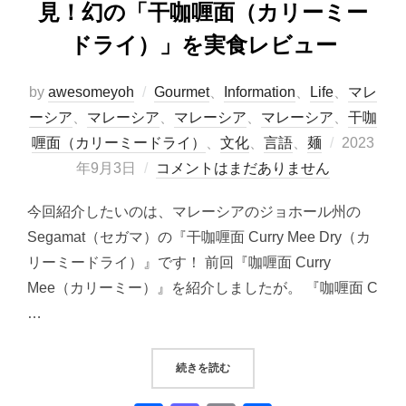
見！幻の「干咖喱面（カリーミー
ドライ）」を実食レビュー
by
awesomeyoh
Gourmet
、
Information
、
Life
、
マレ
ーシア
、
マレーシア
、
マレーシア
、
マレーシア
、
干咖
投
喱面（カリーミードライ）
、
文化
、
言語
、
麺
2023
稿
年9月3日
コメントはまだありません
日:
今回紹介したいのは、マレーシアのジョホール州の
Segamat（セガマ）の『干咖喱面 Curry Mee Dry（カ
リーミードライ）』です！ 前回『咖喱面 Curry
Mee（カリーミー）』を紹介しましたが。 『咖喱面 C
…
“マレーシアの麺料理｜セガマで発
続きを読む