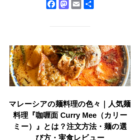
F
M
E
共
a
a
m
有
c
st
ail
e
o
b
d
o
o
o
n
k
マレーシアの麺料理の色々｜人気麺
料理『咖喱面 Curry Mee（カリー
ミー）』とは？注文方法・麺の選
び方・実食レビュー