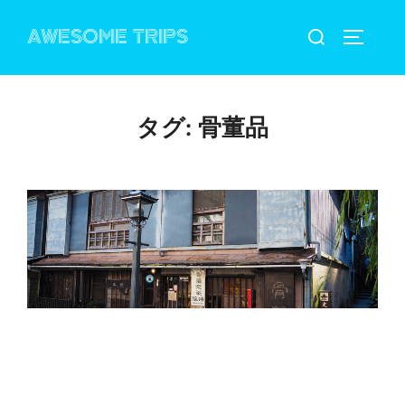
コ
検
AWESOME TRIPS
ン
サイドバ
索
テ
対
ン
象:
ツ
タグ:
骨董品
へ
ス
キ
ッ
プ