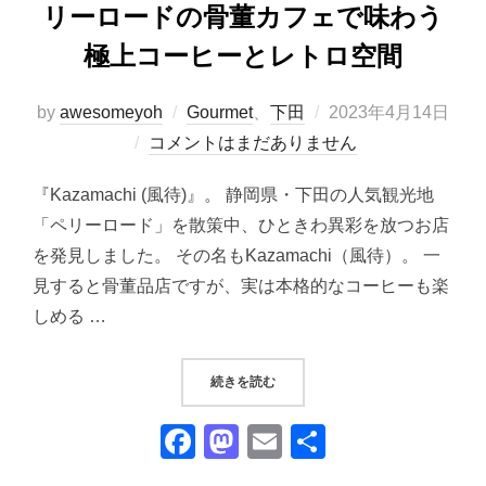
リーロードの骨董カフェで味わう
極上コーヒーとレトロ空間
投
by
awesomeyoh
Gourmet
、
下田
2023年4月14日
稿
コメントはまだありません
日:
『Kazamachi (風待)』。 静岡県・下田の人気観光地
「ペリーロード」を散策中、ひときわ異彩を放つお店
を発見しました。 その名もKazamachi（風待）。 一
見すると骨董品店ですが、実は本格的なコーヒーも楽
しめる …
“『KAZAMACHI（風待）』｜
続きを読む
F
M
E
共
a
a
m
有