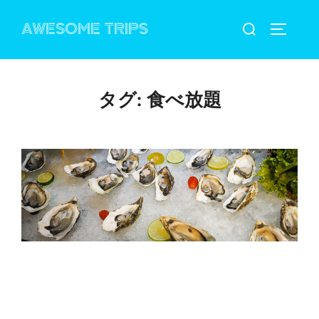
コ
検
AWESOME TRIPS
ン
サイドバ
索
テ
対
ン
象:
ツ
タグ:
食べ放題
へ
ス
キ
ッ
プ