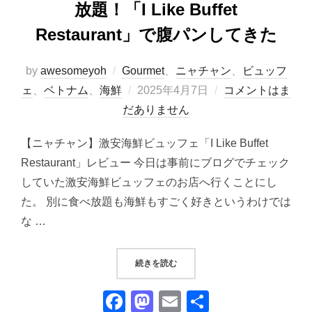
放題！「I Like Buffet
Restaurant」で腹パンしてきた
by
awesomeyoh
Gourmet
、
ニャチャン
、
ビュッフ
投
ェ
、
ベトナム
、
海鮮
2025年4月7日
コメントはま
稿
だありません
日:
【ニャチャン】激安海鮮ビュッフェ「I Like Buffet
Restaurant」レビュー 今日は事前にブログでチェック
していた激安海鮮ビュッフェのお店へ行くことにし
た。 別に食べ放題も海鮮もすごく好きというわけでは
な …
“ベトナム・ニャチャンで海鮮食べ放題！「
続きを読む
F
M
E
共