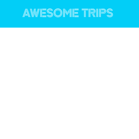
コ
ン
AWESOME TRIPS
テ
ン
ツ
へ
ス
キ
ッ
プ