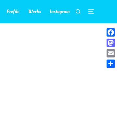
検
Profile
Works
Instagram
索
サイドバー
対
象:
Face
Mast
Emai
共
有