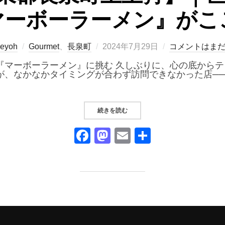
マーボーラーメン』がこ
投
eyoh
Gourmet
、
長泉町
2024年7月29日
コメントはま
稿
日:
『マーボーラーメン』に挑む 久しぶりに、心の底から
が、なかなかタイミングが合わず訪問できなかった店──
“『金龍』【駿東郡長泉町上土狩】
続きを読む
F
M
E
共
a
a
m
有
c
st
ail
e
o
b
d
o
o