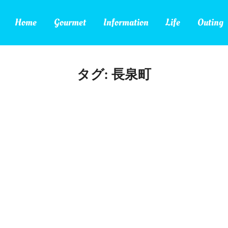
Home
Gourmet
Information
Life
Outing
タグ:
長泉町