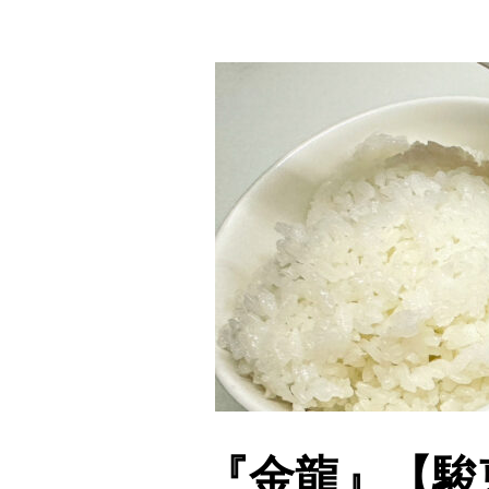
『金龍』【駿