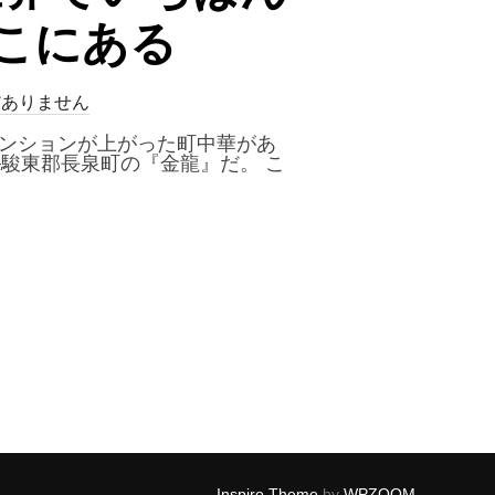
こにある
だありません
テンションが上がった町中華があ
駿東郡長泉町の『金龍』だ。 こ
｜世界でいちばん熱い『マーボーラーメン』がここにある”
Inspiro Theme
by
WPZOOM