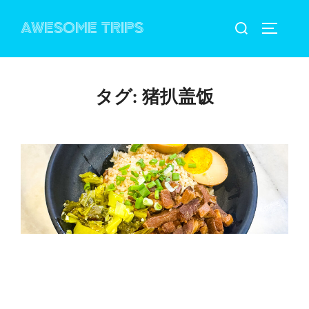
コ
検
AWESOME TRIPS
ン
サイドバ
索
テ
対
ン
象:
ツ
タグ:
猪扒盖饭
へ
ス
キ
ッ
プ