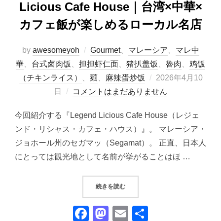
Licious Cafe House｜台湾×中華×
カフェ飯が楽しめるローカル名店
by
awesomeyoh
Gourmet
、
マレーシア
、
マレ中
華
、
台式卤肉饭
、
担担虾仁面
、
猪扒盖饭
、
魯肉
、
鸡饭
投
（チキンライス）
、
麺
、
麻辣蛋炒饭
2026年4月10
稿
日
コメントはまだありません
日:
今回紹介する『Legend Licious Cafe House（レジェ
ンド・リシャス・カフェ・ハウス）』。 マレーシア・
ジョホール州のセガマッ（Segamat）。 正直、日本人
にとっては観光地として名前が挙がることはほ …
“【セガマッの穴場カフェ】LEGEND 
続きを読む
F
M
E
共