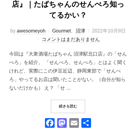
店』｜たばちゃんのせんべろ知っ
てるかい？
投
by
awesomeyoh
Gourmet
、
沼津
2022年10月9日
稿
コメントはまだありません
日:
今回は『大衆酒場たばちゃん 沼津駅北口店』の「せん
べろ」を紹介。 「せんべろ、せんべろ」とはよく聞く
けれど、実際にこの伊豆近辺、静岡東部で「せんべ
ろ」やってるお店は聞いたことがない。（自分が知ら
ないだけかも） え？ 「せ …
“『大衆酒場たばちゃん 沼津駅北口
続きを読む
F
M
E
共
a
a
m
有