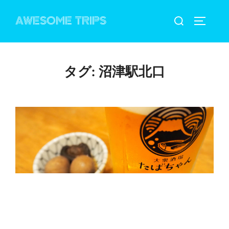
コ
検
AWESOME TRIPS
ン
サイドバ
索
テ
対
ン
象:
ツ
タグ:
沼津駅北口
へ
ス
キ
ッ
プ