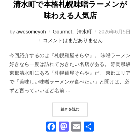
清水町で本格札幌味噌ラーメンが
味わえる人気店
投
by
awesomeyoh
Gourmet
、
清水町
2026年6月5日
稿
コメントはまだありません
日:
今回紹介するのは『札幌麺屋そらや』。 味噌ラーメン
好きなら一度は訪れておきたい名店がある。 静岡県駿
東郡清水町にある『札幌麺屋そらや』だ。 東部エリア
で「美味しい味噌ラーメンが食べたい」と聞けば、必
ずと言っていいほど名前 …
“『札幌麺屋そらや』｜静岡県駿東
続きを読む
F
M
E
共
a
a
m
有