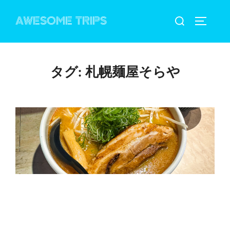
コ
検
AWESOME TRIPS
ン
サイドバ
索
テ
対
ン
象:
ツ
タグ:
札幌麺屋そらや
へ
ス
キ
ッ
プ