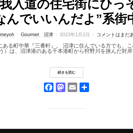
我入道の住宅街にひっ
なんでいいんだよ”系街
投
meyoh
Gourmet
、
沼津
2023年1月2日
コメントはまだ
稿
日:
にある町中華『三番軒』。 沼津に住んでいる方でも、
どう）は、沼津港のある千本港町から狩野川を挟んだ対岸
“『三番軒』｜我入道の住宅街にひっ
続きを読む
F
M
E
共
a
a
m
有
c
st
ail
e
o
b
d