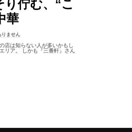
そり佇む、“こ
中華
ありません
この店は知らない人が多いかもし
エリア。 しかも『三番軒』さん
そり佇む、“こんなんでいいんだよ”系街中華”