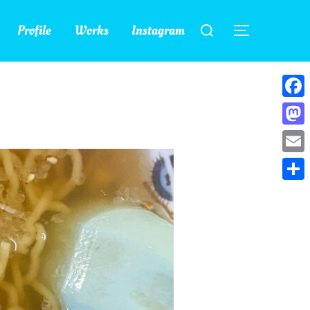
検
Profile
Works
Instagram
索
サイドバー
対
象:
Face
Mast
Emai
共
有