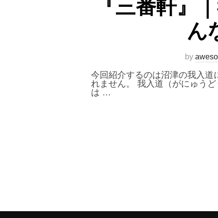
『三番軒』｜
ん
by
aweso
今回紹介するのは沼津の我入道
れません。 我入道（がにゅう
は …