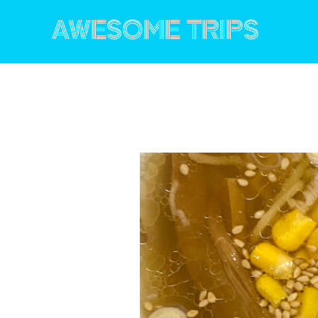
コ
ン
AWESOME TRIPS
テ
ン
ツ
へ
ス
キ
ッ
プ