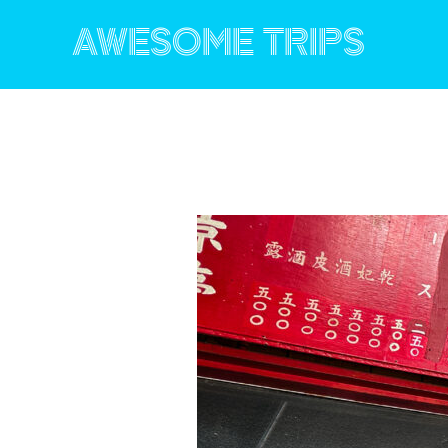
コ
ン
AWESOME TRIPS
テ
ン
ツ
へ
ス
キ
ッ
プ