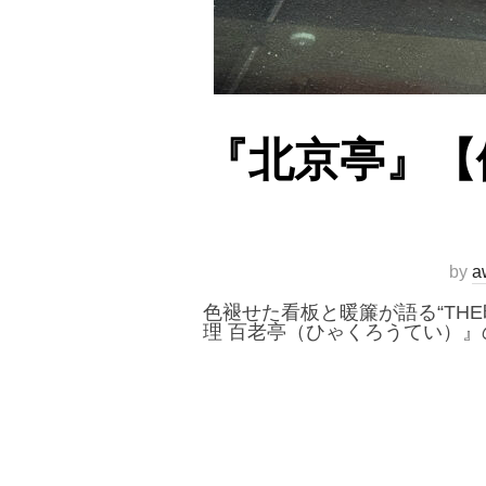
『北京亭』【
by
a
色褪せた看板と暖簾が語る“TH
理 百老亭（ひゃくろうてい）』