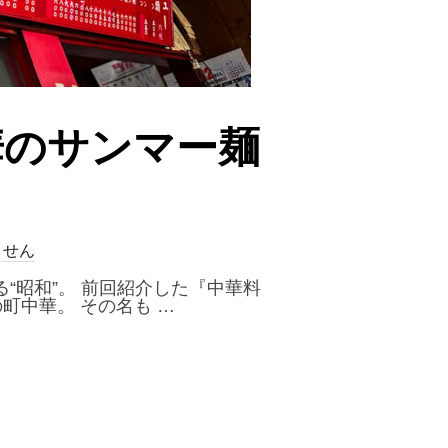
華のサンマー麺
ません
“昭和”。 前回紹介した『中華料
町中華。 その名も …
中華のサンマー麺と炒飯で腹パン必至”