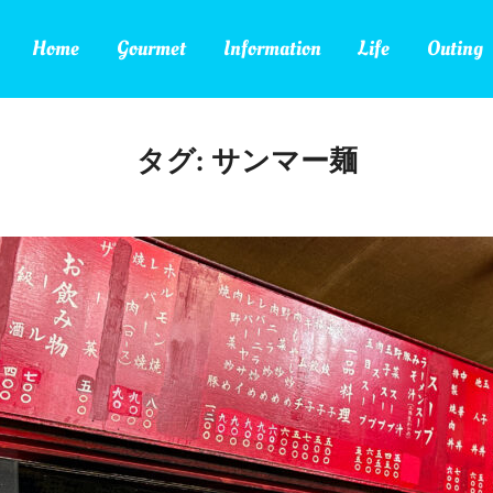
Home
Gourmet
Information
Life
Outing
タグ:
サンマー麺