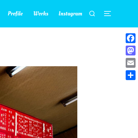
検
Profile
Works
Instagram
索
サイドバー
対
象:
Face
Mast
Emai
共
有