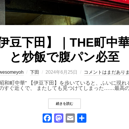
伊豆下田】｜THE町中
と炒飯で腹パン必至
投
wesomeyoh
下田
2024年6月25日
コメントはまだあり
稿
日:
E昭和町中華” 【伊豆下田】を歩いていると、ふいに現れる
のすぐ近くで、 またしても見つけてしまった……最高の
“『北京亭』【伊豆下田】｜THE町
続きを読む
F
M
E
共
a
a
m
有