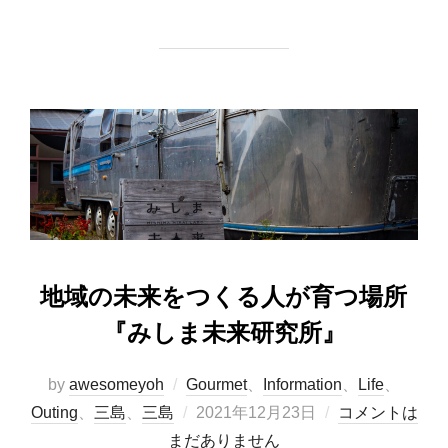
a
a
m
有
c
st
ail
e
o
b
d
o
o
o
n
k
地域の未来をつくる人が育つ場所
『みしま未来研究所』
by
awesomeyoh
Gourmet
、
Information
、
Life
、
投
Outing
、
三島
、
三島
2021年12月23日
コメントは
稿
まだありません