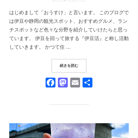
日:
はじめまして「おうすけ」と言います。 このブログで
は伊豆や静岡の観光スポット、おすすめグルメ、ラン
チスポットなど色々な分野を紹介していけたらと思っ
ています。 伊豆を回って旅する『伊豆活』と称し活動
していきます。 かつて住 …
“地域の未来をつくる人が育つ場所
続きを読む
F
M
E
共
a
a
m
有
c
st
ail
e
o
b
d
o
o