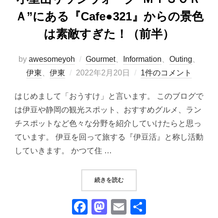
Ａ”にある『Cafe●321』からの景色
は素敵すぎた！（前半）
by
awesomeyoh
Gourmet
、
Information
、
Outing
、
投
伊東
、
伊東
2022年2月20日
1件のコメント
稿
はじめまして「おうすけ」と言います。 このブログで
日:
は伊豆や静岡の観光スポット、おすすめグルメ、ラン
チスポットなど色々な分野を紹介していけたらと思っ
ています。 伊豆を回って旅する『伊豆活』と称し活動
していきます。 かつて住 …
“小室山リッジウォーク“ＭＩＳＯＲＡ
続きを読む
F
M
E
共