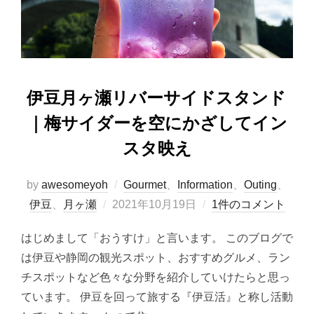
o
n
k
伊豆月ヶ瀬リバーサイドスタンド
｜梅サイダーを空にかざしてイン
スタ映え
by
awesomeyoh
Gourmet
、
Information
、
Outing
、
投
伊豆
、
月ヶ瀬
2021年10月19日
1件のコメント
稿
はじめまして「おうすけ」と言います。 このブログで
日:
は伊豆や静岡の観光スポット、おすすめグルメ、ラン
チスポットなど色々な分野を紹介していけたらと思っ
ています。 伊豆を回って旅する『伊豆活』と称し活動