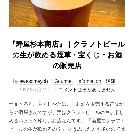
o
n
k
『寿屋杉本商店』｜クラフトビール
の生が飲める煙草・宝くじ・お酒
の販売店
投
by
awesomeyoh
Gourmet
、
Information
、
沼津
稿
2022年7月24日
コメントはまだありません
日:
一見すると、宝くじやたばこ、お酒を販売する昔なが
らの酒屋さんですが、実はクラフトビールの生が楽し
めるちょっと珍しいお店なんです。 「酒屋でクラフト
ビールの生が飲めるの？」 そう思った方も多いのでは