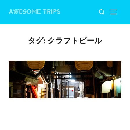
コ
検
AWESOME TRIPS
ン
サイドバ
索
テ
対
ン
象:
ツ
タグ:
クラフトビール
へ
ス
キ
ッ
プ