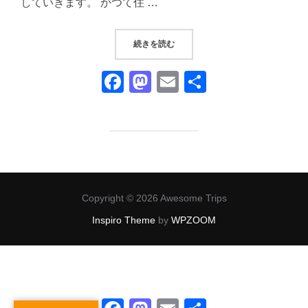
していきます。 かつて住 …
“伊豆月ヶ瀬リバーサイドスタンド
続きを読む
F
M
E
共
a
a
m
有
c
st
ail
e
o
b
d
o
o
Copyright © 2026 Awesome Trips
o
n
Inspiro Theme
by
WPZOOM
k
Facebook
Mastodon
Email
共