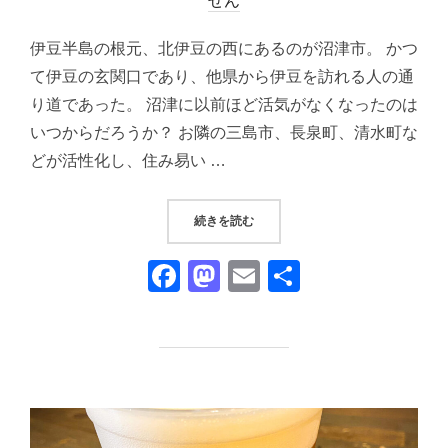
せん
日:
伊豆半島の根元、北伊豆の西にあるのが沼津市。 かつ
て伊豆の玄関口であり、他県から伊豆を訪れる人の通
り道であった。 沼津に以前ほど活気がなくなったのは
いつからだろうか？ お隣の三島市、長泉町、清水町な
どが活性化し、住み易い …
“「沼津さんぽ（その１）」｜「沼
続きを読む
F
M
E
共
a
a
m
有
c
st
ail
e
o
b
d
o
o