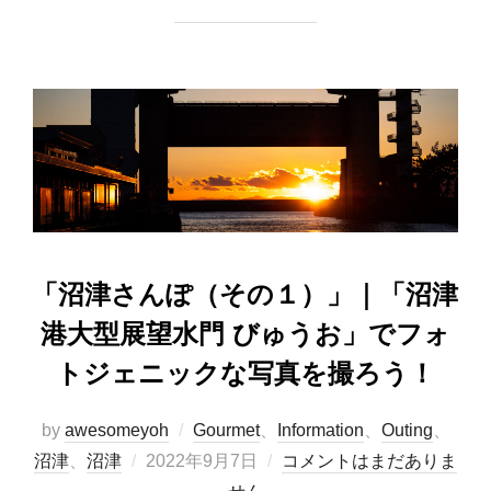
c
st
ail
e
o
b
d
o
o
o
n
k
「沼津さんぽ（その１）」｜「沼津
港大型展望水門 びゅうお」でフォ
トジェニックな写真を撮ろう！
by
awesomeyoh
Gourmet
、
Information
、
Outing
、
投
沼津
、
沼津
2022年9月7日
コメントはまだありま
稿