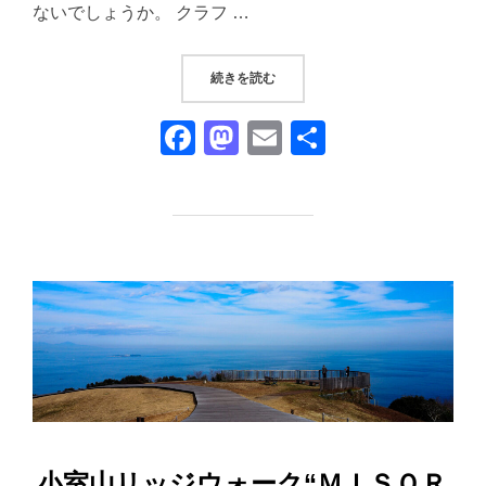
ないでしょうか。 クラフ …
“『寿屋杉本商店』｜クラフトビー
続きを読む
F
M
E
共
a
a
m
有
c
st
ail
e
o
b
d
o
o
o
n
k
小室山リッジウォーク“ＭＩＳＯＲ