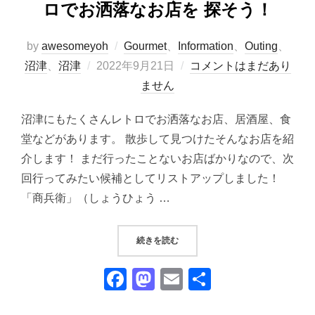
ロでお洒落なお店を 探そう！
by
awesomeyoh
Gourmet
、
Information
、
Outing
、
投
沼津
、
沼津
2022年9月21日
コメントはまだあり
稿
ません
日:
沼津にもたくさんレトロでお洒落なお店、居酒屋、食
堂などがあります。 散歩して見つけたそんなお店を紹
介します！ まだ行ったことないお店ばかりなので、次
回行ってみたい候補としてリストアップしました！
「商兵衛」（しょうひょう …
“「沼津さんぽ（その３）」｜レトロ
続きを読む
F
M
E
共
a
a
m
有