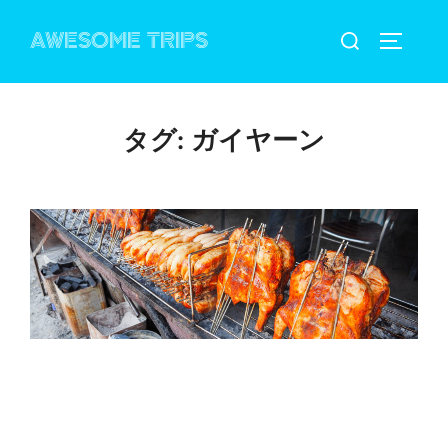
コ
検
AWESOME TRIPS
ン
サイドバ
索
テ
対
ン
象:
ツ
タグ:
ガイヤーン
へ
ス
キ
ッ
プ