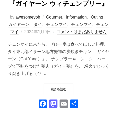
『ガイヤーン ウィチェンブリー』
by
awesomeyoh
Gourmet
、
Information
、
Outing
、
ガイヤーン
、
タイ
、
チェンマイ
、
チェンマイ
、
チェン
投
マイ
2024年1月9日
コメントはまだありません
稿
チェンマイに来たら、ぜひ一度は食べてほしい料理、
日:
タイ東北部イサーン地方発祥の炭焼きチキン 「ガイヤ
ーン（Gai Yang）」。 ナンプラーやニンニク、ハー
ブで下味をつけた鶏肉（ガイ＝鶏）を、 炭火でじっく
り焼き上げる（ヤ …
“チェンマイ｜鶏一羽丸ごと炭焼き『
続きを読む
F
M
E
共
a
a
m
有