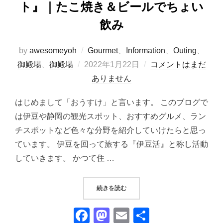
ト』｜たこ焼き＆ビールでちょい
飲み
by
awesomeyoh
Gourmet
、
Information
、
Outing
、
投
御殿場
、
御殿場
2022年1月22日
コメントはまだ
稿
ありません
日:
はじめまして「おうすけ」と言います。 このブログで
は伊豆や静岡の観光スポット、おすすめグルメ、ラン
チスポットなど色々な分野を紹介していけたらと思っ
ています。 伊豆を回って旅する『伊豆活』と称し活動
していきます。 かつて住 …
“『御殿場プレミアムアウトレット
続きを読む
F
M
E
共