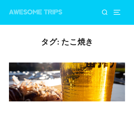
コ
検
AWESOME TRIPS
ン
サイドバ
索
テ
対
ン
象:
ツ
タグ:
たこ焼き
へ
ス
キ
ッ
プ