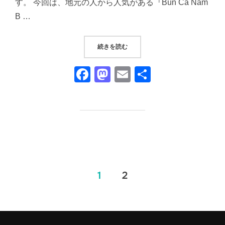
す。 今回は、地元の人から人気がある『Bún Cá Năm
B …
“ニャチャンの名物麺はこれ！『BÚN 
続きを読む
F
M
E
共
a
a
m
有
c
st
ail
e
o
b
d
o
o
o
n
投
1
2
k
稿
の