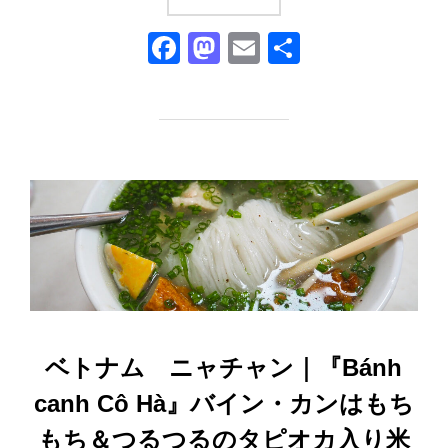
F
M
E
共
a
a
m
有
c
st
ail
e
o
b
d
o
o
o
n
k
ベトナム ニャチャン｜『Bánh
canh Cô Hà』バイン・カンはもち
もち＆つるつるのタピオカ入り米