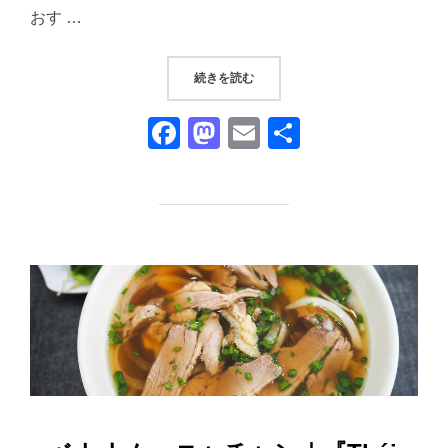
おす …
“ベトナム ニャチャン｜『ANA BE
続きを読む
F
M
E
共
a
a
m
有
c
st
ail
e
o
b
d
o
o
o
n
k