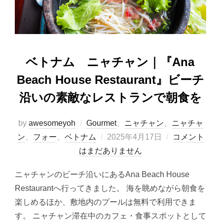
k
ベトナム ニャチャン｜『Ana
Beach House Restaurant』ビーチ
沿いの素敵なレストランで朝食を
by
awesomeyoh
Gourmet
、
ニャチャン
、
ニャチャ
投
ン
、
フォー
、
ベトナム
2025年4月17日
コメント
稿
はまだありません
日:
ニャチャンのビーチ沿いにあるAna Beach House
Restaurantへ行ってきました。 海を眺めながら朝食を
楽しめるほか、敷地内のプールは無料で利用できま
す。 ニャチャン滞在中のカフェ・食事スポットとして