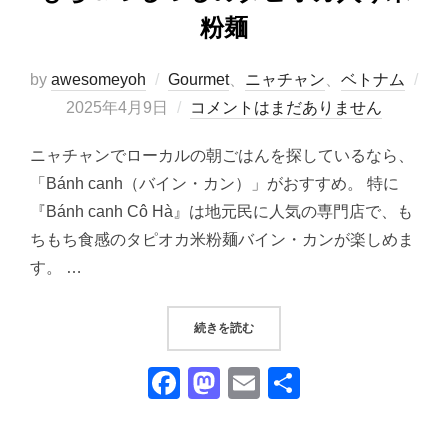
粉麺
by
awesomeyoh
Gourmet
、
ニャチャン
、
ベトナム
投
2025年4月9日
コメントはまだありません
稿
ニャチャンでローカルの朝ごはんを探しているなら、
日:
「Bánh canh（バイン・カン）」がおすすめ。 特に
『Bánh canh Cô Hà』は地元民に人気の専門店で、も
ちもち食感のタピオカ米粉麺バイン・カンが楽しめま
す。 …
“ベトナム ニャチャン｜『BÁNH 
続きを読む
F
M
E
共
a
a
m
有
c
st
ail