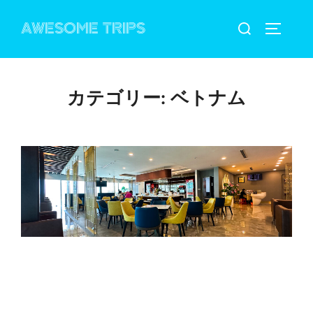
コ
検
AWESOME TRIPS
ン
サイドバ
索
テ
対
ン
象:
ツ
カテゴリー:
ベトナム
へ
ス
キ
ッ
プ