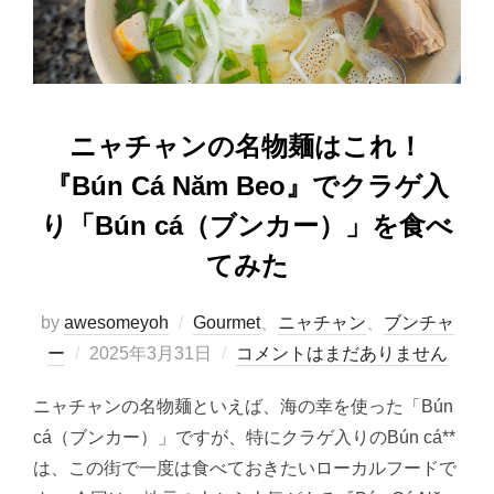
o
n
k
ニャチャンの名物麺はこれ！
『Bún Cá Năm Beo』でクラゲ入
り「Bún cá（ブンカー）」を食べ
てみた
by
awesomeyoh
Gourmet
、
ニャチャン
、
ブンチャ
投
ー
2025年3月31日
コメントはまだありません
稿
ニャチャンの名物麺といえば、海の幸を使った「Bún
日:
cá（ブンカー）」ですが、特にクラゲ入りのBún cá**
は、この街で一度は食べておきたいローカルフードで