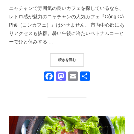
日:
ニャチャンで雰囲気の良いカフェを探しているなら、
レトロ感が魅力のニャチャンの人気カフェ『Cộng Cà
Phê（コンカフェ）』は外せません。 市内中心部にあ
りアクセスも抜群。暑い午後に冷たいベトナムコーヒ
ーでひと休みする …
“ニャチャンのレトロカフェ『CỘNG
続きを読む
F
M
E
共
a
a
m
有
c
st
ail
e
o
b
d
o
o
o
n