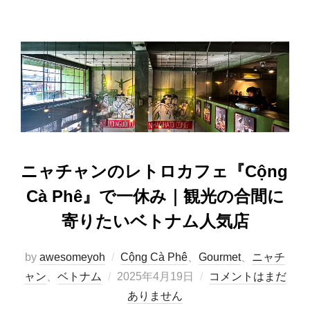
e
o
b
d
o
o
o
n
k
ニャチャンのレトロカフェ『Cộng
Cà Phê』で一休み｜観光の合間に
寄りたいベトナム人気店
by
awesomeyoh
Cộng Cà Phê
、
Gourmet
、
ニャチ
投
ャン
、
ベトナム
2025年4月19日
コメントはまだ
稿
ありません