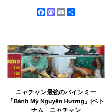
F
M
E
共
a
a
m
有
c
st
ail
e
o
b
d
o
o
o
n
k
ニャチャン最強のバインミー
「Bánh Mỳ Nguyên Hương」|ベト
ナム ニャチャン