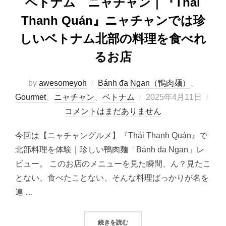
ベトナム ニャチャン｜『Thái
Thanh Quán』ニャチャンでは珍
しいベトナム北部の料理を食べれ
るお店
by
awesomeyoh
Bánh đa Ngan（鴨肉麺）
、
投
Gourmet
、
ニャチャン
、
ベトナム
2025年4月11日
稿
コメントはまだありません
日:
今回は【ニャチャングルメ】『Thái Thanh Quán』で
北部料理を体験｜珍しい鴨肉麺「Bánh đa Ngan」レ
ビュー。 このお店のメニューを見た瞬間、ん？見たこ
とない、食べたことない、そんな料理ばっかりが名を
連 …
“ベトナム ニャチャン｜『THÁI 
続きを読む