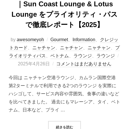
｜Sun Coast Lounge & Lotus
Lounge をプライオリティ・パス
で徹底レポート【2025】
by
awesomeyoh
Gourmet
、
Information
、
クレジッ
トカード
、
ニャチャン
、
ニャチャン
、
ニャチャン
、
プ
ライオリティパス
、
ベトナム
、
ラウンジ
、
ラウンジ
投
2025年4月26日
コメントはまだありません
稿
今回は ニャチャン空港ラウンジ、カムラン国際空港
日:
第2ターミナルで利用できる2つのラウンジ を実際に
ハシゴして、サービス内容や雰囲気、食事の違いなど
を比べてきました。 過去にもマレーシア、タイ、ベト
ナム、日本など、プライ …
“ニャチャン国際空港ラウンジ比較｜SUN
続きを読む