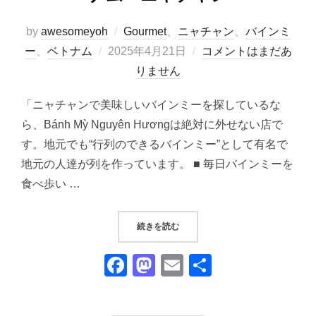
by
awesomeyoh
Gourmet
、
ニャチャン
、
バインミ
投
ー
、
ベトナム
2025年4月21日
コメントはまだあ
稿
りません
日:
「ニャチャンで美味しいバインミーを探しているな
ら、Bánh Mỳ Nguyên Hươngは絶対に外せない店で
す。地元でも“行列のできるバインミー”として有名で
地元の人達が列を作っています。 ■ 毎日バインミーを
食べ歩い …
“ニャチャン最強のバインミー「BÁNH
続きを読む
F
M
E
共
a
a
m
有
c
st
ail