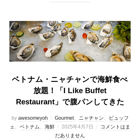
e
o
b
d
o
o
o
n
k
ベトナム・ニャチャンで海鮮食べ
放題！「I Like Buffet
Restaurant」で腹パンしてきた
by
awesomeyoh
Gourmet
、
ニャチャン
、
ビュッフ
投
ェ
、
ベトナム
、
海鮮
2025年4月7日
コメントはま
稿
だありません