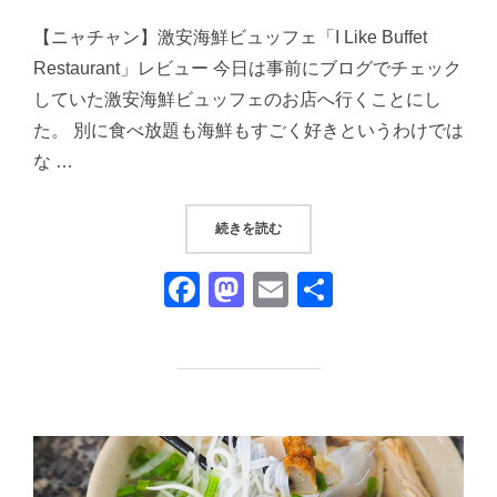
日:
【ニャチャン】激安海鮮ビュッフェ「I Like Buffet
Restaurant」レビュー 今日は事前にブログでチェック
していた激安海鮮ビュッフェのお店へ行くことにし
た。 別に食べ放題も海鮮もすごく好きというわけでは
な …
“ベトナム・ニャチャンで海鮮食べ放題！「
続きを読む
F
M
E
共
a
a
m
有
c
st
ail
e
o
b
d
o
o