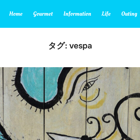
Home
Gourmet
Information
Life
Outing
タグ:
vespa