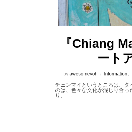
『Chiang 
ート
by
awesomeyoh
Information
、
チェンマイというところは、タ
のは、色々な文化が混じり合っ
り、 …