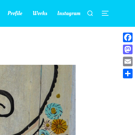
検
Profile
Works
Instagram
索
サイドバー
対
象:
Face
Mast
Emai
共
有