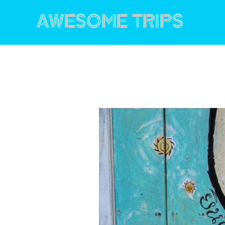
コ
ン
AWESOME TRIPS
テ
ン
ツ
へ
ス
キ
ッ
プ