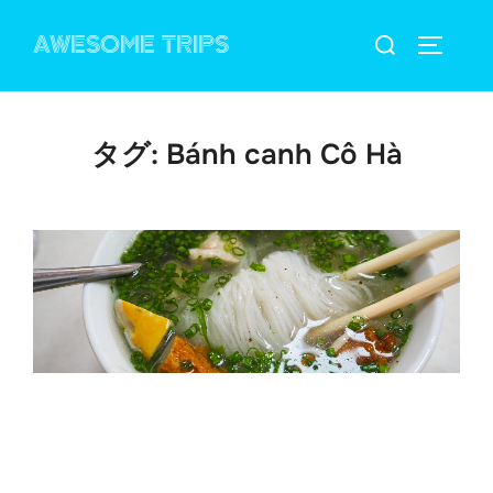
コ
検
AWESOME TRIPS
ン
サイドバ
索
テ
対
ン
象:
ツ
タグ:
Bánh canh Cô Hà
へ
ス
キ
ッ
プ