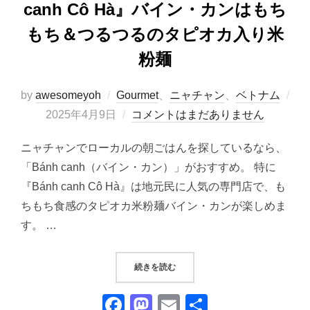
canh Cô Hà』バイン・カンはもち
もち＆つるつるのタピオカ入り米
粉麺
by
awesomeyoh
Gourmet
、
ニャチャン
、
ベトナム
投
2025年4月9日
コメントはまだありません
稿
ニャチャンでローカルの朝ごはんを探しているなら、
日:
「Bánh canh（バイン・カン）」がおすすめ。 特に
『Bánh canh Cô Hà』は地元民に人気の専門店で、も
ちもち食感のタピオカ米粉麺バイン・カンが楽しめま
す。 …
“ベトナム ニャチャン｜『BÁNH 
続きを読む
F
M
E
共