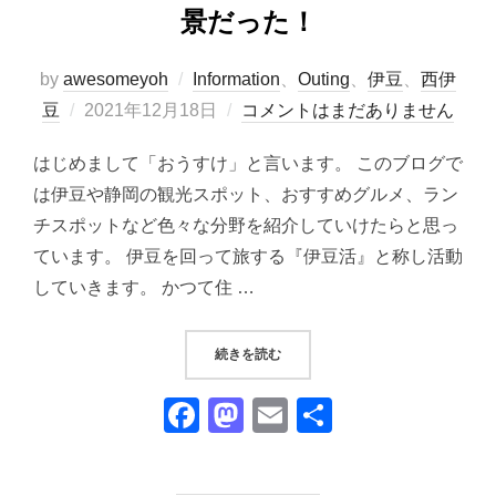
景だった！
by
awesomeyoh
Information
、
Outing
、
伊豆
、
西伊
投
豆
2021年12月18日
コメントはまだありません
稿
はじめまして「おうすけ」と言います。 このブログで
日:
は伊豆や静岡の観光スポット、おすすめグルメ、ラン
チスポットなど色々な分野を紹介していけたらと思っ
ています。 伊豆を回って旅する『伊豆活』と称し活動
していきます。 かつて住 …
“天空の道『西伊豆スカイライン』
続きを読む
F
M
E
共
a
a
m
有
c
st
ail