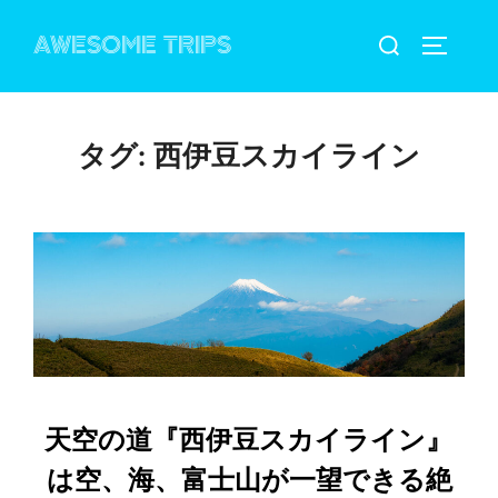
コ
検
AWESOME TRIPS
ン
サイドバ
索
テ
対
ン
象:
ツ
タグ:
西伊豆スカイライン
へ
ス
キ
ッ
プ
天空の道『西伊豆スカイライン』
は空、海、富士山が一望できる絶