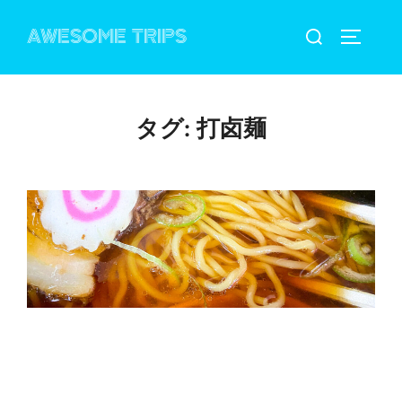
コ
検
AWESOME TRIPS
ン
サイドバ
索
テ
対
ン
象:
ツ
タグ:
打卤麺
へ
ス
キ
ッ
プ