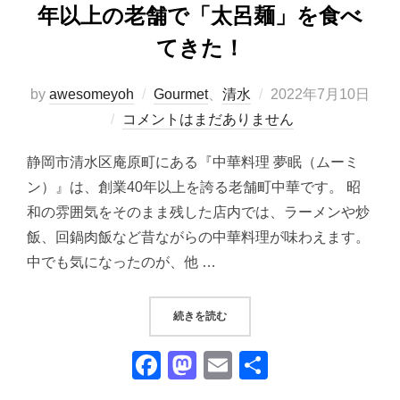
年以上の老舗で「太呂麺」を食べ
てきた！
投
by
awesomeyoh
Gourmet
、
清水
2022年7月10日
稿
コメントはまだありません
日:
静岡市清水区庵原町にある『中華料理 夢眠（ムーミ
ン）』は、創業40年以上を誇る老舗町中華です。 昭
和の雰囲気をそのまま残した店内では、ラーメンや炒
飯、回鍋肉飯など昔ながらの中華料理が味わえます。
中でも気になったのが、他 …
“『中華料理 夢眠』｜創業から４０
続きを読む
F
M
E
共
a
a
m
有