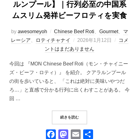
ルンプール】｜行列必至の中国系
ムスリム発祥ビーフロティを実食
by
awesomeyoh
Chinese Beef Roti
、
Gourmet
、
マ
投
レーシア
、
ロティチャナイ
2026年1月12日
コメ
稿
ントはまだありません
日:
今回は 『MON Chinese Beef Roti（モン・チャイニー
ズ・ビーフ・ロティ）』 を紹介。 クアラルンプール
の街を歩いていると、 「これは絶対に美味いやつだ
ろ…」と直感で分かる行列に出くわすことがある。 今
回 …
“MON CHINESE BEEF R
続きを読む
F
M
E
共