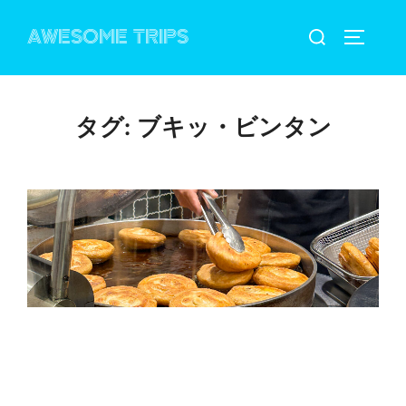
コ
検
AWESOME TRIPS
ン
サイドバ
索
テ
対
ン
象:
ツ
タグ:
ブキッ・ビンタン
へ
ス
キ
ッ
プ