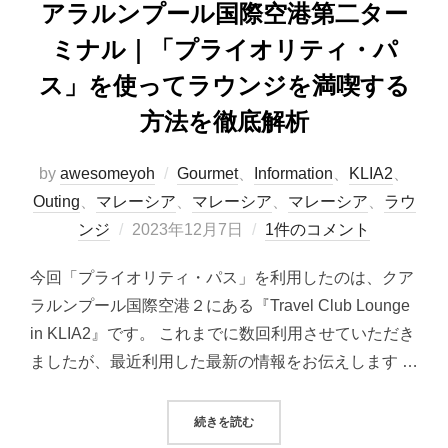
アラルンプール国際空港第二ター
ミナル｜「プライオリティ・パ
ス」を使ってラウンジを満喫する
方法を徹底解析
by
awesomeyoh
Gourmet
、
Information
、
KLIA2
、
Outing
、
マレーシア
、
マレーシア
、
マレーシア
、
ラウ
投
ンジ
2023年12月7日
1件のコメント
稿
今回「プライオリティ・パス」を利用したのは、クア
日:
ラルンプール国際空港２にある『Travel Club Lounge
in KLIA2』です。 これまでに数回利用させていただき
ましたが、最近利用した最新の情報をお伝えします …
“『TRAVEL CLUB LOUN
続きを読む