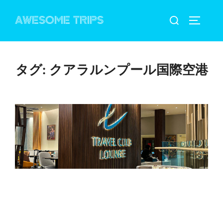
コ
検
AWESOME TRIPS
ン
サイドバ
索
テ
対
ン
象:
ツ
タグ:
クアラルンプール国際空港
へ
ス
キ
ッ
プ