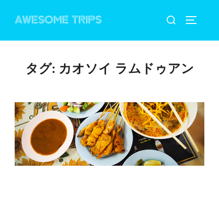
コ
検
AWESOME TRIPS
ン
サイドバ
索
テ
対
ン
象:
ツ
タグ:
カオソイ ラムドゥアン
へ
ス
キ
ッ
プ