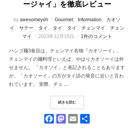
ージャイ」を徹底レビュー
by
awesomeyoh
Gourmet
、
Information
、
カオソ
イ
、
サテー
、
タイ
、
タイ
、
タイ
、
チェンマイ
、
チェン
投
マイ
2023年12月15日
1件のコメント
稿
ハシゴ麺3食目は、チェンマイ名物『カオソーイ』。
日:
チェンマイの麺料理といえば、やはりカオソーイは外
せません。 「カオソイ」と表記されることもあります
が、「カオソーイ」の方がタイ語の発音に近いと言わ
れています。 実際、チェ …
“【チェンマイ】「カオソーイ サム
続きを読む
F
M
E
共
a
a
m
有