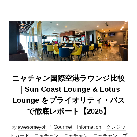
e
o
b
d
o
o
o
n
k
ニャチャン国際空港ラウンジ比較
｜Sun Coast Lounge & Lotus
Lounge をプライオリティ・パス
で徹底レポート【2025】
by
awesomeyoh
Gourmet
、
Information
、
クレジッ
トカード
、
ニャチャン
、
ニャチャン
、
ニャチャン
、
プ