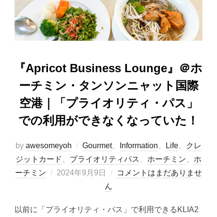
o
n
k
『Apricot Business Lounge』＠ホ
ーチミン・タンソンニャット国際
空港｜「プライオリティ・パス」
での利用ができなくなっていた！
by
awesomeyoh
Gourmet
、
Information
、
Life
、
クレ
ジットカード
、
プライオリティパス
、
ホーチミン
、
ホ
投
ーチミン
2024年9月9日
コメントはまだありませ
稿
ん
日:
以前に「プライオリティ・パス」で利用できるKLIA2