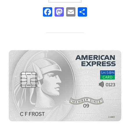
F
M
E
共
a
a
m
有
c
st
ail
e
o
b
d
o
o
o
n
k