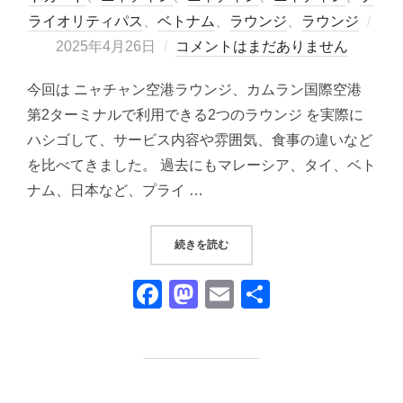
ライオリティパス
、
ベトナム
、
ラウンジ
、
ラウンジ
投
2025年4月26日
コメントはまだありません
稿
今回は ニャチャン空港ラウンジ、カムラン国際空港
日:
第2ターミナルで利用できる2つのラウンジ を実際に
ハシゴして、サービス内容や雰囲気、食事の違いなど
を比べてきました。 過去にもマレーシア、タイ、ベト
ナム、日本など、プライ …
“ニャチャン国際空港ラウンジ比較｜SUN
続きを読む
F
M
E
共
a
a
m
有
c
st
ail
e
o