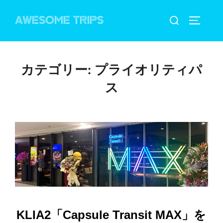
コ
検
AWESOME TRIPS
ン
サイドバ
索
テ
対
ン
象:
ツ
カテゴリー:
プライオリティパ
へ
ス
ス
キ
ッ
プ
KLIA2「Capsule Transit MAX」を