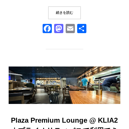
“『SKY SUITE AIRPORT 
続きを読む
F
M
E
共
a
a
m
有
c
st
ail
e
o
b
d
o
o
o
n
k
Plaza Premium Lounge @ KLIA2