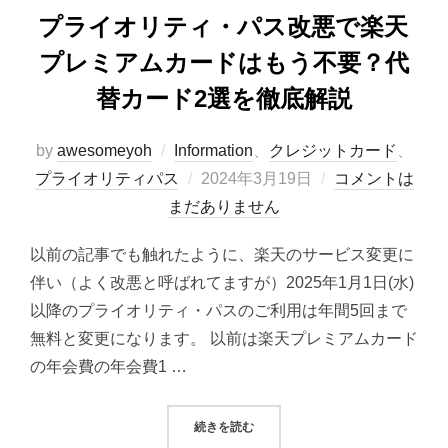
プライオリティ・パス改悪で楽天
プレミアムカードはもう不要？代
替カード2選を徹底解説
by
awesomeyoh
Information
、
クレジットカード
、
投
プライオリティパス
2024年3月19日
コメントは
稿
まだありません
日:
以前の記事でも触れたように、楽天のサービス変更に
伴い（よく改悪と呼ばれてますが）2025年1月1日(水)
以降のプライオリティ・パスのご利用は年間5回まで
無料と変更になります。 以前は楽天プレミアムカード
の年会費の年会費1 …
“プライオリティ・パス改悪で楽天
続きを読む