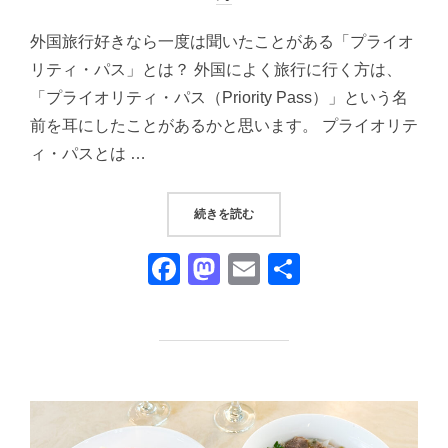
日:
外国旅行好きなら一度は聞いたことがある「プライオ
リティ・パス」とは？ 外国によく旅行に行く方は、
「プライオリティ・パス（Priority Pass）」という名
前を耳にしたことがあるかと思います。 プライオリテ
ィ・パスとは …
“『TAIT LOUNGE』@ 東京
続きを読む
F
M
E
共
a
a
m
有
c
st
ail
e
o
b
d
o
o