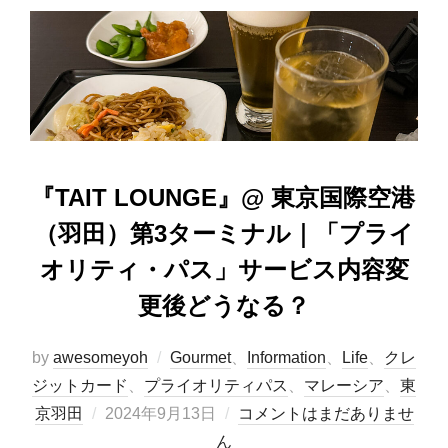
b
d
o
o
o
n
k
『TAIT LOUNGE』@ 東京国際空港
（羽田）第3ターミナル｜「プライ
オリティ・パス」サービス内容変
更後どうなる？
by
awesomeyoh
Gourmet
、
Information
、
Life
、
クレ
ジットカード
、
プライオリティパス
、
マレーシア
、
東
投
京羽田
2024年9月13日
コメントはまだありませ
稿
ん