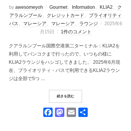
by
awesomeyoh
Gourmet
、
Information
、
KLIA2
、
ク
アラルンプール
、
クレジットカード
、
プライオリティ
投
パス
、
マレーシア
、
マレーシア
、
ラウンジ
2025年6
稿
月15日
1件のコメント
日:
クアラルンプール国際空港第二ターミナル：KLIA2を
利用してバンコクまで行ったので、いつもの様に
KLIA2ラウンジをハシゴしてきました。 2025年6月現
在、プライオリティ・パスで利用できるKLIA2ラウン
ジは全部で5つ …
“✈ クアラルンプール国際空港（KL
続きを読む
F
M
E
共
a
a
m
有
c
st
ail