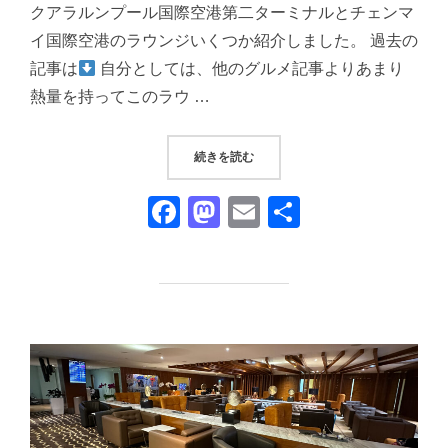
クアラルンプール国際空港第二ターミナルとチェンマ
イ国際空港のラウンジいくつか紹介しました。 過去の
記事は
自分としては、他のグルメ記事よりあまり
熱量を持ってこのラウ …
“『APRICOT BUSINESS
続きを読む
F
M
E
共
a
a
m
有
c
st
ail
e
o
b
d
o
o
o
n
k