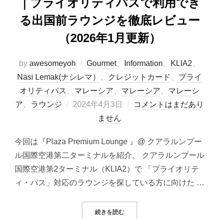
｜プライオリティパスで利用でき
る出国前ラウンジを徹底レビュー
（2026年1月更新）
by
awesomeyoh
Gourmet
、
Information
、
KLIA2
、
Nasi Lemak(ナシレマ）
、
クレジットカード
、
プライ
オリティパス
、
マレーシア
、
マレーシア
、
マレーシ
投
ア
、
ラウンジ
2024年4月3日
コメントはまだあり
稿
ません
日:
今回は『Plaza Premium Lounge 』@ クアラルンプー
ル国際空港第二ターミナルを紹介。 クアラルンプール
国際空港第2ターミナル（KLIA2）で 「プライオリテ
ィ・パス」対応のラウンジを探している方に向けた …
“PLAZA PREMIUM LOUNG
続きを読む