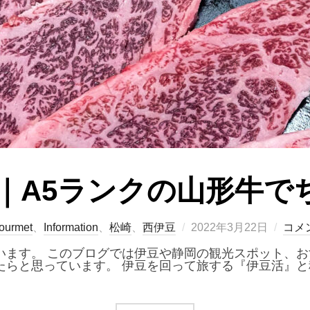
』｜A5ランクの山形牛で
投
ourmet
、
Information
、
松崎
、
西伊豆
2022年3月22日
コメ
稿
日:
います。 このブログでは伊豆や静岡の観光スポット、
たらと思っています。 伊豆を回って旅する『伊豆活』と