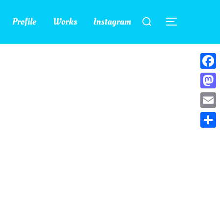
検
Profile
Works
Instagram
索
サイドバー
対
象:
Face
Mast
Emai
共
有