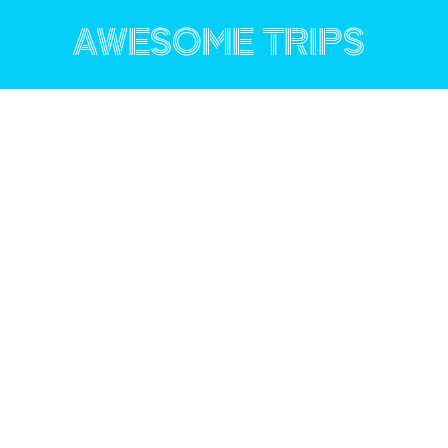
コ
ン
AWESOME TRIPS
テ
ン
ツ
へ
ス
キ
ッ
プ