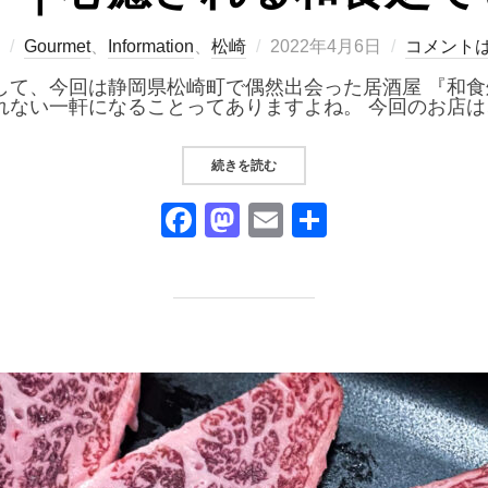
投
Gourmet
、
Information
、
松崎
2022年4月6日
コメント
稿
日:
て、今回は静岡県松崎町で偶然出会った居酒屋 『和食処
れない一軒になることってありますよね。 今回のお店は
“『和食処 心』｜心癒される和食処
続きを読む
F
M
E
共
a
a
m
有
c
st
ail
e
o
b
d
o
o
o
n
k