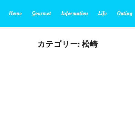
Home
Gourmet
Information
Life
Outing
カテゴリー:
松崎