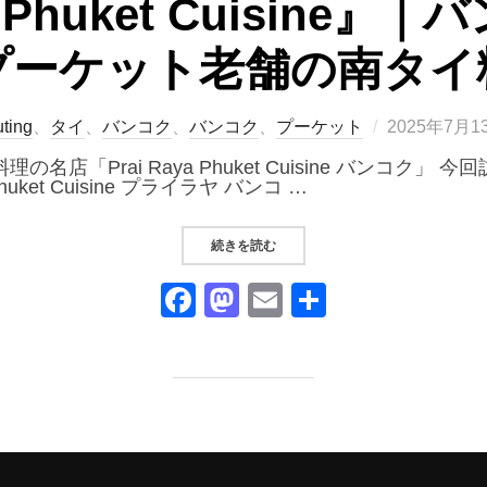
ya Phuket Cuisine
プーケット老舗の南タイ
投
ting
、
タイ
、
バンコク
、
バンコク
、
プーケット
2025年7月1
稿
日:
店「Prai Raya Phuket Cuisine バンコク
uket Cuisine プライラヤ バンコ …
“『PRAI RAYA PHUKET CU
続きを読む
F
M
E
共
a
a
m
有
c
st
ail
e
o
b
d
o
o