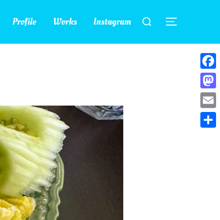
検
Profile
Works
Instagram
索
サイドバー
対
象:
Face
Mast
Emai
共
有