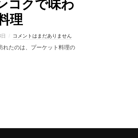
』｜バンコクで味わ
料理
3日
コメントはまだありません
」 今回訪れたのは、プーケット料理の
ISINE』｜バンコクで味わうプーケット老舗の南タイ料理”