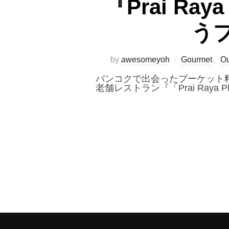
『Prai Ra
う
by
awesomeyoh
Gourmet
、
Ou
バンコクで出会ったプーケット料理の名
老舗レストラン『「Prai Raya Ph