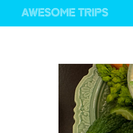
コ
ン
AWESOME TRIPS
テ
ン
ツ
へ
ス
キ
ッ
プ