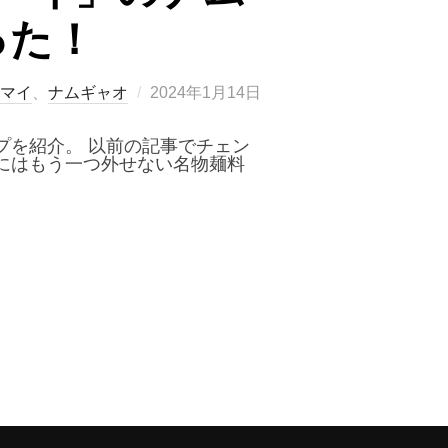
った！
投
マイ
、
ナムギャオ
2024年1月14日
稿
日:
プを紹介。 以前の記事でチェン
にはもう一つ外せない名物麺料
コーイ」のナムギャオは想像以上に激辛だった！”