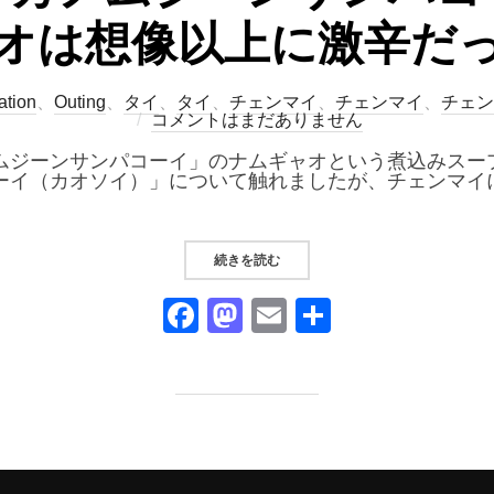
オは想像以上に激辛だ
ation
、
Outing
、
タイ
、
タイ
、
チェンマイ
、
チェンマイ
、
チェン
コメントはまだありません
ムジーンサンパコーイ」のナムギャオという煮込みスー
ーイ（カオソイ）」について触れましたが、チェンマイ
“チェンマイ「カノムジーンサンパ
続きを読む
F
M
E
共
a
a
m
有
c
st
ail
e
o
b
d
o
o