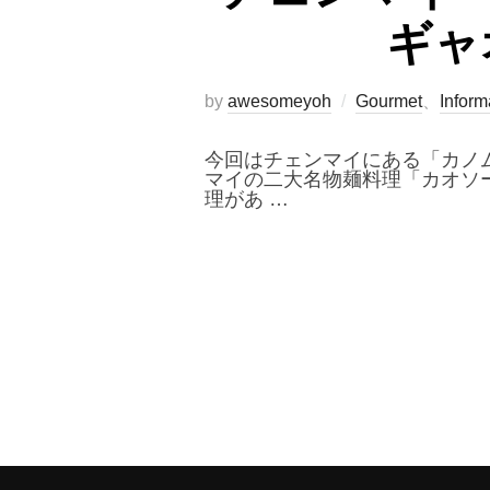
ギャ
by
awesomeyoh
Gourmet
、
Inform
今回はチェンマイにある「カノ
マイの二大名物麺料理「カオソ
理があ …