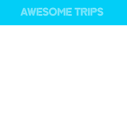
コ
ン
AWESOME TRIPS
テ
ン
ツ
へ
ス
キ
ッ
プ