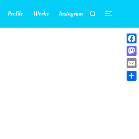
検
Profile
Works
Instagram
索
サイドバー
対
象:
Face
Mast
Emai
共
有