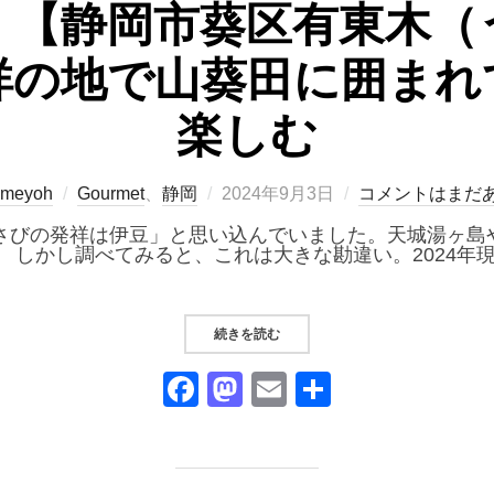
』【静岡市葵区有東木（
祥の地で山葵田に囲まれ
楽しむ
投
meyoh
Gourmet
、
静岡
2024年9月3日
コメントはまだ
稿
日:
さびの発祥は伊豆」と思い込んでいました。天城湯ヶ島
 しかし調べてみると、これは大きな勘違い。2024年
“『うつろぎ』【静岡市葵区有東木
続きを読む
F
M
E
共
a
a
m
有
c
st
ail