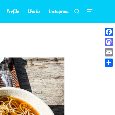
検
Profile
Works
Instagram
索
サイドバー
対
象:
Face
Mast
Emai
共
有