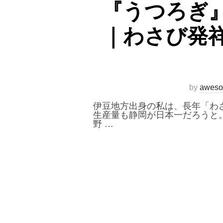
『うつろぎ
｜わさび発
by
aweso
伊豆地方出身の私は、長年「わ
生産量も静岡が日本一だろうと。
野 …