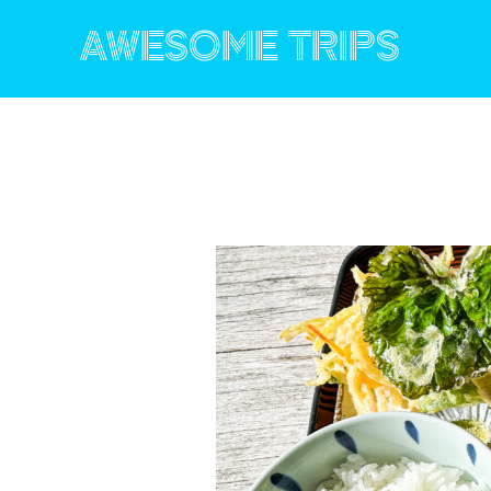
コ
ン
AWESOME TRIPS
テ
ン
ツ
へ
ス
キ
ッ
プ