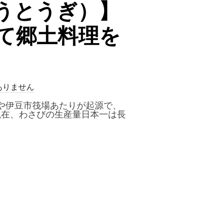
うとうぎ）】
て郷土料理を
ありません
や伊豆市筏場あたりが起源で、
現在、わさびの生産量日本一は長
（うとうぎ）】｜わさび発祥の地で山葵田に囲まれて郷土料理を楽しむ”