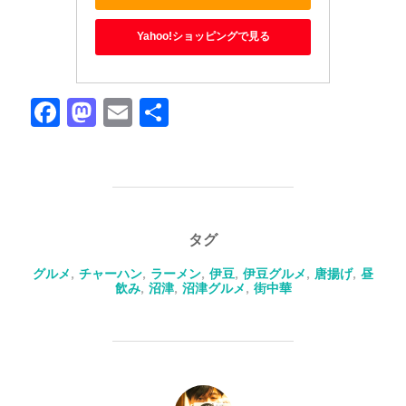
Yahoo!ショッピングで見る
F
M
E
共
a
a
m
有
c
st
ail
e
o
b
d
タグ
o
o
グルメ
,
チャーハン
,
ラーメン
,
伊豆
,
伊豆グルメ
,
唐揚げ
,
昼
o
n
飲み
,
沼津
,
沼津グルメ
,
街中華
k
投稿者