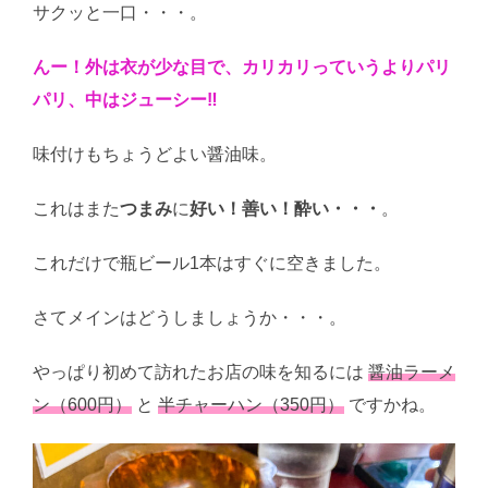
サクッと一口・・・。
んー！外は衣が少な目で、カリカリっていうよりパリ
パリ、中はジューシー‼
味付けもちょうどよい醤油味。
これはまた
つまみ
に
好い！善い！酔い・・・
。
これだけで瓶ビール1本はすぐに空きました。
さてメインはどうしましょうか・・・。
やっぱり初めて訪れたお店の味を知るには
醤油ラーメ
ン（600円）
と
半チャーハン（350円）
ですかね。