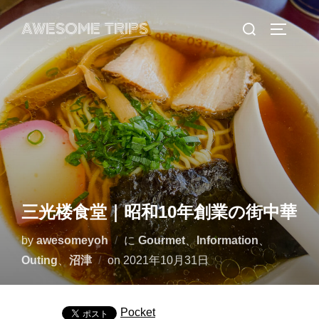
コ
検
AWESOME TRIPS
ン
サイドバ
索
テ
対
ン
象:
ツ
へ
ス
キ
ッ
プ
三光楼食堂｜昭和10年創業の街中華
by
awesomeyoh
に
Gourmet
、
Information
、
投
Outing
、
沼津
on
2021年10月31日
稿
日:
Pocket